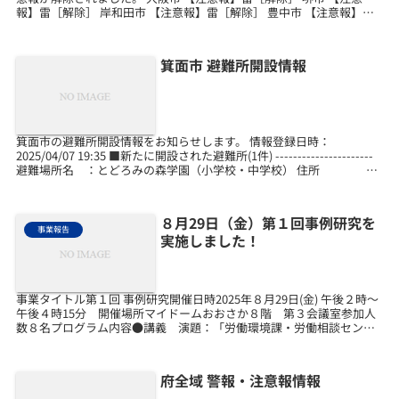
報】雷［解除］ 岸和田市 【注意報】雷［解除］ 豊中市 【注意報】雷
［解除］ 池田市 【注意報】...
箕面市 避難所開設情報
箕面市の避難所開設情報をお知らせします。 情報登録日時：
2025/04/07 19:35 ■新たに開設された避難所(1件) ----------------------
避難場所名 ：とどろみの森学園（小学校・中学校） 住所 ：
箕面市...
８月29日（金）第１回事例研究を
事業報告
実施しました！
事業タイトル第１回 事例研究開催日時2025年８月29日(金) 午後２時～
午後４時15分 開催場所マイドームおおさか８階 第３会議室参加人
数８名プログラム内容●講義 演題：「労働環境課・労働相談センタ
ーにおける労働相談の傾向について」講師：...
府全域 警報・注意報情報