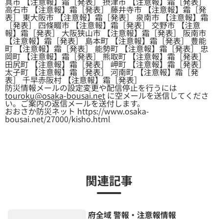
真市 【注意報】霜［発表］ 摂津市 【注意報】霜［発表］
高石市 【注意報】霜［発表］ 藤井寺市 【注意報】霜［発
表］ 東大阪市 【注意報】霜［発表］ 泉南市 【注意報】霜
［発表］ 四條畷市 【注意報】霜［発表］ 交野市 【注意
報】霜［発表］ 大阪狭山市 【注意報】霜［発表］ 阪南市
【注意報】霜［発表］ 島本町 【注意報】霜［発表］ 豊能
町 【注意報】霜［発表］ 能勢町 【注意報】霜［発表］ 忠
岡町 【注意報】霜［発表］ 熊取町 【注意報】霜［発表］
田尻町 【注意報】霜［発表］ 岬町 【注意報】霜［発表］
太子町 【注意報】霜［発表］ 河南町 【注意報】霜［発
表］ 千早赤阪村 【注意報】霜［発表］
防災情報メールの設定変更や配信停止を行うには
touroku@osaka-bousai.net
に空メールを送信してくださ
い。ご案内の返信メールを送付します。
おおさか防災ネット https://www.osaka-
bousai.net/27000/kisho.html
関連記事
府全域 警報・注意報情報