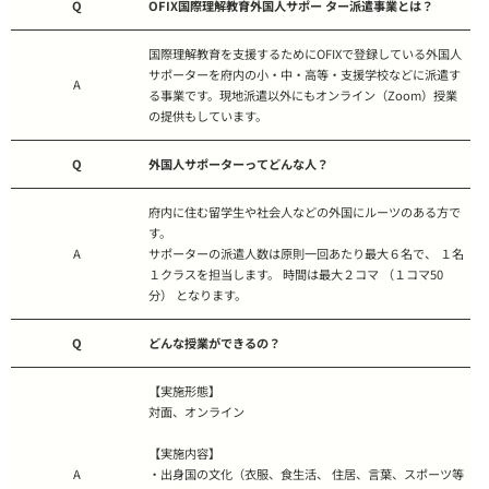
Q
OFIX国際理解教育外国人サポー ター派遣事業とは？
国際理解教育を支援するためにOFIXで登録している外国人
サポーターを府内の小・中・高等・支援学校などに派遣す
A
る事業です。現地派遣以外にもオンライン（Zoom）授業
の提供もしています。
Q
外国人サポーターってどんな人？
府内に住む留学生や社会人などの外国にルーツのある方で
す。
A
サポーターの派遣人数は原則一回あたり最大６名で、 １名
１クラスを担当します。 時間は最大２コマ （１コマ50
分） となります。
Q
どんな授業ができるの？
【実施形態】
対面、オンライン
【実施内容】
A
・出身国の文化（衣服、食生活、 住居、言葉、スポーツ等