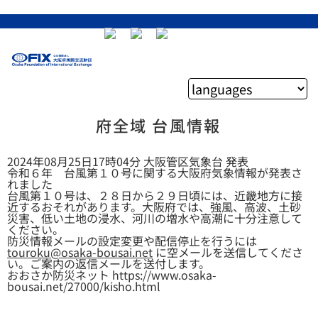
府全域 台風情報
2024年08月25日17時04分 大阪管区気象台 発表
令和６年 台風第１０号に関する大阪府気象情報が発表さ
れました
台風第１０号は、２８日から２９日頃には、近畿地方に接
近するおそれがあります。大阪府では、強風、高波、土砂
災害、低い土地の浸水、河川の増水や高潮に十分注意して
ください。
防災情報メールの設定変更や配信停止を行うには
touroku@osaka-bousai.net
に空メールを送信してくださ
い。ご案内の返信メールを送付します。
おおさか防災ネット https://www.osaka-
bousai.net/27000/kisho.html