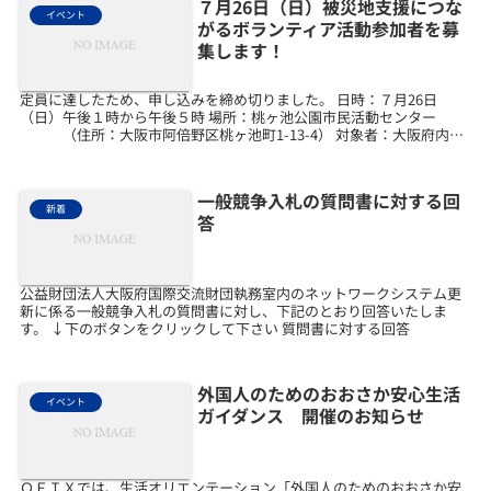
７月26日（日）被災地支援につな
イベント
がるボランティア活動参加者を募
集します！
定員に達したため、申し込みを締め切りました。 日時：７月26日
（日）午後１時から午後５時 場所：桃ヶ池公園市民活動センター
（住所：大阪市阿倍野区桃ヶ池町1-13-4） 対象者：大阪府内在
住、在勤、在学の外国人 活動内容：水害などで汚...
一般競争入札の質問書に対する回
新着
答
公益財団法人大阪府国際交流財団執務室内のネットワークシステム更
新に係る一般競争入札の質問書に対し、下記のとおり回答いたしま
す。 ↓下のボタンをクリックして下さい 質問書に対する回答
外国人のためのおおさか安心生活
イベント
ガイダンス 開催のお知らせ
ＯＦＩＸでは、生活オリエンテーション「外国人のためのおおさか安