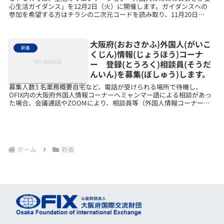
心生活ガイダンス」を12月2日（火）に開催します。ガイダンスへの
参加を希望する方はチラシの二次元コードを読み取り、11月20日
（木）までに申込フォームを送ってください。収容人数に...
大阪府(おおさかふ)外国人(がいこ
新着
くじん)情報(じょうほう)コーナ
ー 登録(とうろく)相談員(そうだ
んいん)を募集(ぼしゅう)します。
募集人数3 名業務概要自宅など、電話が受けられる場所で待機し、
OFIX内の大阪府外国人情報コーナーへミャンマー語による相談があっ
た場合、会議通話やZOOMにより、相談員等（外国人情報コーナーに
常駐）と連携して、通訳・相談に応じていただきます...
ホーム
新着