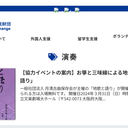
ボラン
いて
外国人支援
留学生支援
演奏
【協力イベントの案内】お箏と三味線による地
語り」
一般社団法人 月清古曲保存会が主催の「地歌と語り」が開
られる方は入場無料です。 開催日2024年３月31日（日）
立文楽劇場大ホール（〒542-0073 大阪府大阪...