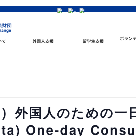
ボラン
いて
外国人支援
留学生支援
）外国人のための一日
ata) One-day Consu