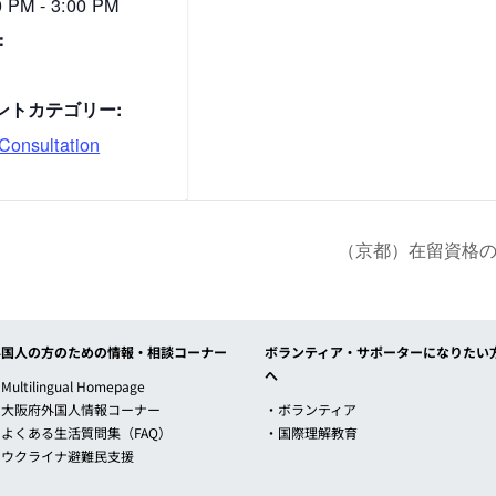
0 PM - 3:00 PM
：
ントカテゴリー:
onsultation
（京都）在留資格の相談 / 
外国人の方のための情報・相談コーナー
ボランティア・サポーターになりたい
へ
Multilingual Homepage
・大阪府外国人情報コーナー
・ボランティア
・よくある生活質問集（FAQ）
・国際理解教育
・ウクライナ避難民支援