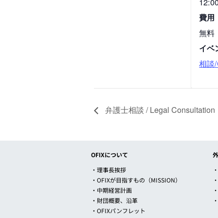
12:0
費用
無料
イベ
相談/C
弁護士相談 / Legal Consultation
OFIXについて
・理事長挨拶
・
・OFIXが目指すもの（MISSION）
・中期経営計画
・財団概要、沿革
・OFIXパンフレット