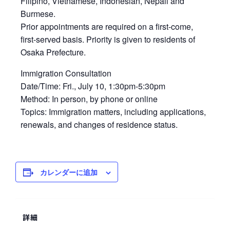
Filipino, Vietnamese, Indonesian, Nepali and
Burmese.
Prior appointments are required on a first-come,
first-served basis. Priority is given to residents of
Osaka Prefecture.
Immigration Consultation
Date/Time: Fri., July 10, 1:30pm-5:30pm
Method: In person, by phone or online
Topics: Immigration matters, including applications,
renewals, and changes of residence status.
カレンダーに追加
詳細