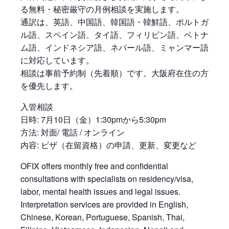
る無料・秘密厳守の月例相談を実施します。
通訳は、英語、中国語、韓国語・韓鮮語、ポルトガ
ル語、スペイン語、タイ語、フィリピン語、ベトナ
ム語、インドネシア語、ネパール語、ミャンマー語
に対応しています。
相談は事前予約制（先着順）です。大阪府在住の方
を優先します。
入管相談
日時: 7月10日（金）1:30pmから5:30pm
方法: 対面/ 電話 / オンライン
内容: ビザ（在留資格）の申請、更新、変更など
OFIX offers monthly free and confidential
consultations with specialists on residency/visa,
labor, mental health issues and legal issues.
Interpretation services are provided in English,
Chinese, Korean, Portuguese, Spanish, Thai,