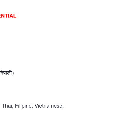
NTIAL
नेपाली）
 Thai, Filipino, Vietnamese,