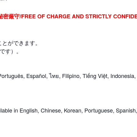
厳守/FREE OF CHARGE AND STRICTLY CONFIDE
ことができます。
円です）。
uês, Español, ไทย, Filipino, Tiếng Việt, Indonesia, 
ailable in English, Chinese, Korean, Portuguese, Spanish,