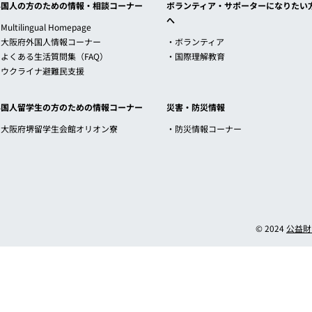
外国人の方のための情報・相談コーナー
ボランティア・サポーターになりたい
へ
Multilingual Homepage
・大阪府外国人情報コーナー
・ボランティア
・よくある生活質問集（FAQ）
・国際理解教育
・ウクライナ避難民支援
外国人留学生の方のための情報コーナー
災害・防災情報
・大阪府堺留学生会館オリオン寮
・防災情報コーナー
© 2024
公益財