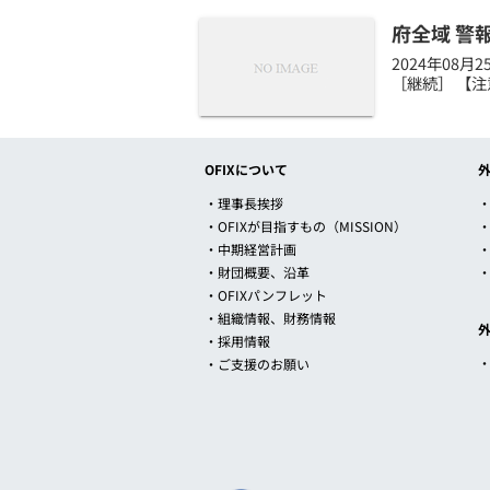
府全域 警
2024年08
［継続］ 【注
OFIXについて
・理事長挨拶
・
・OFIXが目指すもの（MISSION）
・中期経営計画
・財団概要、沿革
・OFIXパンフレット
・組織情報、財務情報
・採用情報
・ご支援のお願い