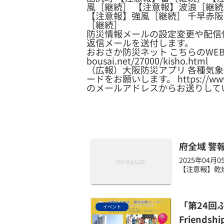
風［継続］ 【注意報】波浪［継続
【注意報】強風［継続］ 千早赤阪
［継続］
防災情報メールの設定変更や配信
返信メールを送付します。
おおさか防災ネット こちらのWEBサイ
bousai.net/27000/kisho.html
（広報）大阪防災アプリ 各種気
ードをお願いします。 https://www.pr
のメールアドレスからお送りして
府全域 警
2025年04
【注意報】乾燥
「第24回ふ
イベント
Friendship