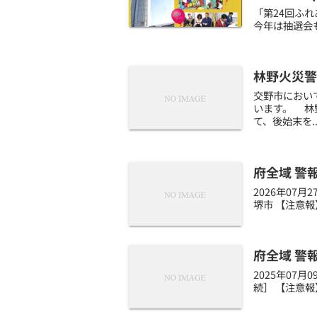
「第24回ふ
今年は抽選会もあります
林野火災警
交野市におい
います。 林
て、後始末を..
府全域 警
2026年07
堺市 【注意報
府全域 警
2025年07
続］ 【注意報