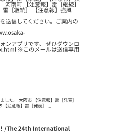
］ 河南町 【注意報】雷［継続］
】雷［継続］ 【注意報】強風
を送信してください。ご案内の
osaka-
ォンアプリです。 ぜひダウンロ
p/index.html ※このメールは送信専用
されました。 大阪市 【注意報】雷［発表］
【注意報】雷［発表］ ...
4th International