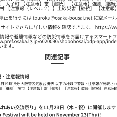
］ 太子町 【注意報】雷［継続］ 【注意報】強風［継続
村 【注意報（レベル２）】土砂災害［継続］ 【注意報
停止を行うには
touroku@osaka-bousai.net
に空メール
トでさらに詳しい情報を確認できます。 https://www.
象情報や避難情報などの防災情報をお届けするスマートフ
ef.osaka.lg.jp/o020090/shobobosai/odp-ap
います。
関連記事
報・注意報情報
月05日19時15分 大阪管区気象台 発表 以下の地域で警報・注意報が発表
［継続］ 堺市 【注意報】雷［発表］ 【注意報】乾燥［継続］ 岸和田市 
れあい交流祭り」を11月23日（木・祝）に開催します！/The 2
 Festival will be held on November 23(Thu)!