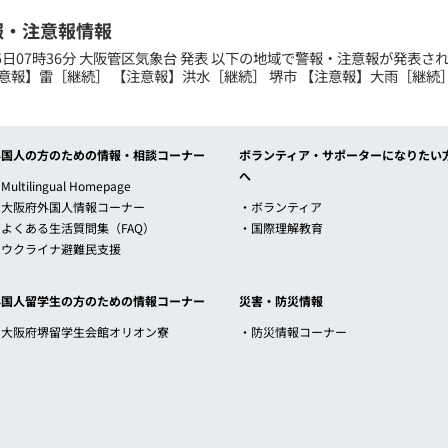
報・注意報情報
月25日07時36分 大阪管区気象台 発表 以下の地域で警報・注意報が発表さ
意報】雷［継続］ 【注意報】洪水［継続］ 堺市 【注意報】大雨［継続］ 
外国人の方のための情報・相談コーナー
ボランティア・サポーターになりたい
へ
Multilingual Homepage
・大阪府外国人情報コーナー
・ボランティア
・よくある生活質問集（FAQ）
・国際理解教育
・ウクライナ避難民支援
外国人留学生の方のための情報コーナー
災害・防災情報
・大阪府堺留学生会館オリオン寮
・防災情報コーナー