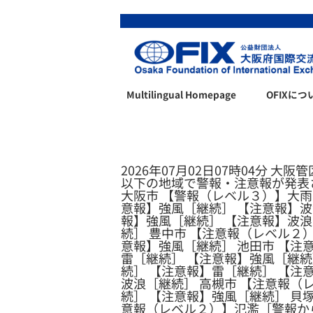
Multilingual Homepage
OFIXにつ
2026年07月02日07時04分 大阪
以下の地域で警報・注意報が発表
大阪市 【警報（レベル３）】大雨
意報】強風［継続］ 【注意報】波
報】強風［継続］ 【注意報】波浪
続］ 豊中市 【注意報（レベル２
意報】強風［継続］ 池田市 【注
雷［継続］ 【注意報】強風［継続
続］ 【注意報】雷［継続］ 【注
波浪［継続］ 高槻市 【注意報（
続］ 【注意報】強風［継続］ 貝
意報（レベル２）】氾濫［警報か