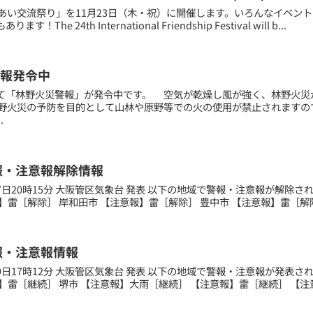
れあい交流祭り」を11月23日（木・祝）に開催します。いろんなイベン
！The 24th International Friendship Festival will b...
報発令中
て「林野火災警報」が発令中です。 空気が乾燥し風が強く、林野火災
野火災の予防を目的として山林や原野等での火の使用が禁止されますの
.
報・注意報解除情報
月27日20時15分 大阪管区気象台 発表 以下の地域で警報・注意報が解除
】雷［解除］ 岸和田市 【注意報】雷［解除］ 豊中市 【注意報】雷［解除］
報・注意報情報
月09日17時12分 大阪管区気象台 発表 以下の地域で警報・注意報が発表
】雷［継続］ 堺市 【注意報】大雨［継続］ 【注意報】雷［継続］ 【注意