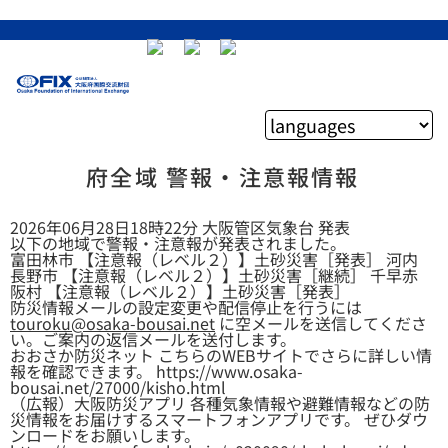
府全域 警報・注意報情報
2026年06月28日18時22分 大阪管区気象台 発表
以下の地域で警報・注意報が発表されました。
富田林市 【注意報（レベル２）】土砂災害［発表］ 河内
長野市 【注意報（レベル２）】土砂災害［継続］ 千早赤
阪村 【注意報（レベル２）】土砂災害［発表］
防災情報メールの設定変更や配信停止を行うには
touroku@osaka-bousai.net
に空メールを送信してくださ
い。ご案内の返信メールを送付します。
おおさか防災ネット こちらのWEBサイトでさらに詳しい情
報を確認できます。 https://www.osaka-
bousai.net/27000/kisho.html
（広報）大阪防災アプリ 各種気象情報や避難情報などの防
災情報をお届けするスマートフォンアプリです。 ぜひダウ
ンロードをお願いします。