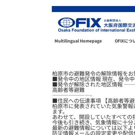
Multilingual Homepage
OFIXにつ
柏原市の避難発令の解除情報をお
■発令中の地区情報 現在、発令
■発令が解除された地区情報 ————
高齢者等避難
———————-
■住民への伝達事項 【高齢者等
柏原市に発表されていた気象警報は
ます。
あわせて、開設していたすべての
今後も引き続き、気象情報に十分
最新の避難情報については以下よ
防災情報メールの設定変更や配信