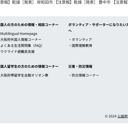
注意報】乾燥［発表］ 岸和田市 【注意報】乾燥［発表］ 豊中市 【注意報】
外国人の方のための情報・相談コーナー
ボランティア・サポーターになりたい
へ
Multilingual Homepage
・大阪府外国人情報コーナー
・ボランティア
・よくある生活質問集（FAQ）
・国際理解教育
・ウクライナ避難民支援
外国人留学生の方のための情報コーナー
災害・防災情報
・大阪府堺留学生会館オリオン寮
・防災情報コーナー
© 2024
公益財