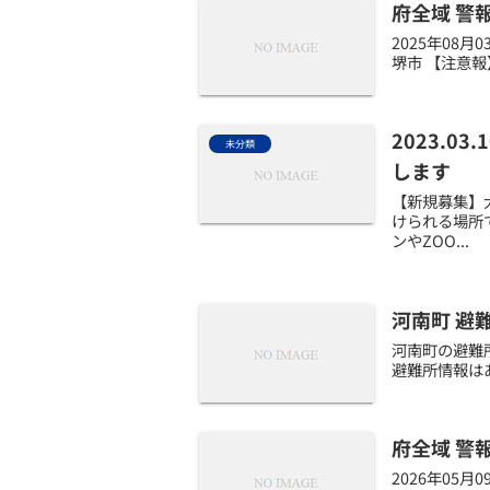
府全域 警
2025年08
堺市 【注意報
2023.
未分類
します
【新規募集】
けられる場所
ンやZOO...
河南町 避
河南町の避難所
避難所情報はあ
府全域 警
2026年05