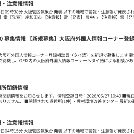
報・注意報情報
月03日09時38分 大阪管区気象台 発表 以下の地域で警報・注意報が発表
】雷［発表］ 岸和田市 【注意報】雷［発表］ 豊中市 【注意報】雷［発表］
03.10 募集情報 【新規募集】大阪府外国人情報コーナ
大阪府外国人情報コーナー登録相談員（タイ語）を新規で募集します 募
で待機し、OFIX内の大阪府外国人情報コーナーへタイ語による相談が
難所閉鎖情報
閉鎖情報をお知らせします。 情報登録日時：2026/06/27 10:49 ■
りません。 ■閉鎖された避難所(1件) ・農村環境改善センター 最新の避
報・注意報情報
月09日04時15分 大阪管区気象台 発表 以下の地域で警報・注意報が発表