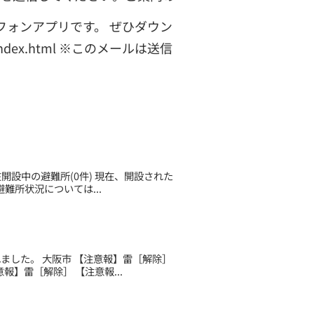
フォンアプリです。 ぜひダウン
pp/index.html ※このメールは送信
現在開設中の避難所(0件) 現在、開設された
難所状況については...
されました。 大阪市 【注意報】雷［解除］
】雷［解除］ 【注意報...