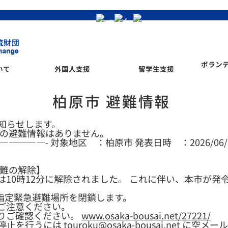
ボラン
いて
外国人支援
留学生支援
柏原市 避難情報
知らせします。
中の避難情報はありません。
———- 対象地区 ：柏原市 発表日時 ：2026/06/
避難の解除】
10時12分に解除されました。 これに伴い、本市が発
指定緊急避難場所を閉鎖します。
ご注意ください。
りご確認ください。
www.osaka-bousai.net/27221/
停止を行うには
touroku@osaka-bousai.net
に空メール