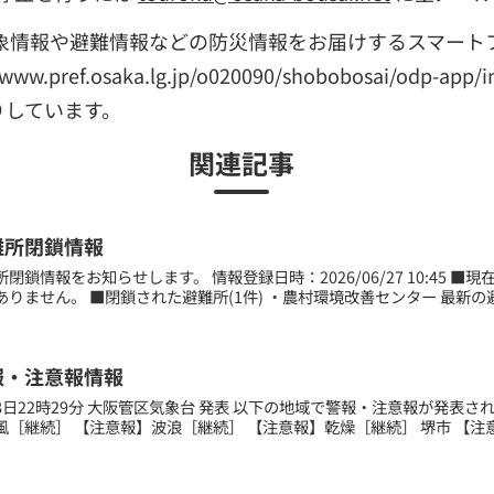
象情報や避難情報などの防災情報をお届けするスマート
pref.osaka.lg.jp/o020090/shobobosai/odp-a
りしています。
関連記事
難所閉鎖情報
閉鎖情報をお知らせします。 情報登録日時：2026/06/27 10:45 ■
りません。 ■閉鎖された避難所(1件) ・農村環境改善センター 最新の避
報・注意報情報
月28日22時29分 大阪管区気象台 発表 以下の地域で警報・注意報が発表
［継続］ 【注意報】波浪［継続］ 【注意報】乾燥［継続］ 堺市 【注意報