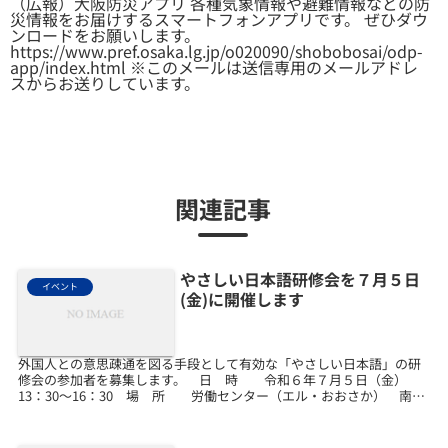
（広報）大阪防災アプリ 各種気象情報や避難情報などの防
災情報をお届けするスマートフォンアプリです。 ぜひダウ
ンロードをお願いします。
https://www.pref.osaka.lg.jp/o020090/shobobosai/odp-
app/index.html ※このメールは送信専用のメールアドレ
スからお送りしています。
関連記事
やさしい日本語研修会を７月５日
イベント
(金)に開催します
外国人との意思疎通を図る手段として有効な「やさしい日本語」の研
修会の参加者を募集します。 日 時 令和６年７月５日（金）
13：30～16：30 場 所 労働センター（エル・おおさか） 南館
10階 南1023会議室 大阪メトロ...