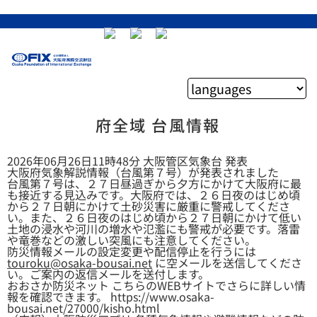
府全域 台風情報
2026年06月26日11時48分 大阪管区気象台 発表
大阪府気象解説情報（台風第７号）が発表されました
台風第７号は、２７日昼過ぎから夕方にかけて大阪府に最
も接近する見込みです。大阪府では、２６日夜のはじめ頃
から２７日朝にかけて土砂災害に厳重に警戒してくださ
い。また、２６日夜のはじめ頃から２７日朝にかけて低い
土地の浸水や河川の増水や氾濫にも警戒が必要です。落雷
や竜巻などの激しい突風にも注意してください。
防災情報メールの設定変更や配信停止を行うには
touroku@osaka-bousai.net
に空メールを送信してくださ
い。ご案内の返信メールを送付します。
おおさか防災ネット こちらのWEBサイトでさらに詳しい情
報を確認できます。 https://www.osaka-
bousai.net/27000/kisho.html