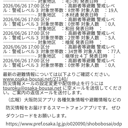
———————- 対象地区 ：毛穴町 発表日時 ：
2026/06/26 17:00 区分 ：高齢者等避難 警戒レベ
ル：警戒レベル３ 対象世帯数：8世帯 対象人数 ：19人
———————- 対象地区 ：木材通 発表日時 ：
2026/06/26 17:00 区分 ：高齢者等避難 警戒レベ
ル：警戒レベル３ 対象世帯数：0世帯 対象人数 ：0人
———————- 対象地区 ：和田 発表日時 ：
2026/06/26 17:00 区分 ：高齢者等避難 警戒レベ
ル：警戒レベル３ 対象世帯数：2世帯 対象人数 ：5人
———————- 対象地区 ：檜尾 発表日時 ：
2026/06/26 17:00 区分 ：高齢者等避難 警戒レベ
ル：警戒レベル３ 対象世帯数：34世帯 対象人数 ：77人
———————- 対象地区 ：槇塚台４丁 発表日時 ：
2026/06/26 17:00 区分 ：高齢者等避難 警戒レベ
ル：警戒レベル３ 対象世帯数：0世帯 対象人数 ：0人
———————-
最新の避難情報については以下よりご確認ください。
www.osaka-bousai.net/27140/
防災情報メールの設定変更や配信停止を行うには
touroku@osaka-bousai.net
に空メールを送信してくださ
い。ご案内の返信メールを送付します。
（広報）大阪防災アプリ 各種気象情報や避難情報などの
防災情報をお届けするスマートフォンアプリです。 ぜひ
ダウンロードをお願いします。
https://www.pref.osaka.lg.jp/o020090/shobobosai/odp