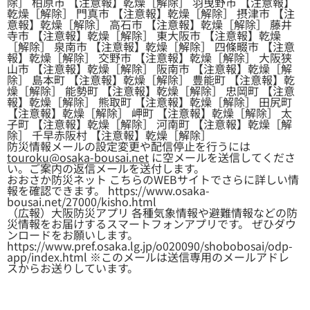
除］ 柏原市 【注意報】乾燥［解除］ 羽曳野市 【注意報】
乾燥［解除］ 門真市 【注意報】乾燥［解除］ 摂津市 【注
意報】乾燥［解除］ 高石市 【注意報】乾燥［解除］ 藤井
寺市 【注意報】乾燥［解除］ 東大阪市 【注意報】乾燥
［解除］ 泉南市 【注意報】乾燥［解除］ 四條畷市 【注意
報】乾燥［解除］ 交野市 【注意報】乾燥［解除］ 大阪狭
山市 【注意報】乾燥［解除］ 阪南市 【注意報】乾燥［解
除］ 島本町 【注意報】乾燥［解除］ 豊能町 【注意報】乾
燥［解除］ 能勢町 【注意報】乾燥［解除］ 忠岡町 【注意
報】乾燥［解除］ 熊取町 【注意報】乾燥［解除］ 田尻町
【注意報】乾燥［解除］ 岬町 【注意報】乾燥［解除］ 太
子町 【注意報】乾燥［解除］ 河南町 【注意報】乾燥［解
除］ 千早赤阪村 【注意報】乾燥［解除］
防災情報メールの設定変更や配信停止を行うには
touroku@osaka-bousai.net
に空メールを送信してくださ
い。ご案内の返信メールを送付します。
おおさか防災ネット こちらのWEBサイトでさらに詳しい情
報を確認できます。 https://www.osaka-
bousai.net/27000/kisho.html
（広報）大阪防災アプリ 各種気象情報や避難情報などの防
災情報をお届けするスマートフォンアプリです。 ぜひダウ
ンロードをお願いします。
https://www.pref.osaka.lg.jp/o020090/shobobosai/odp-
app/index.html ※このメールは送信専用のメールアドレ
スからお送りしています。