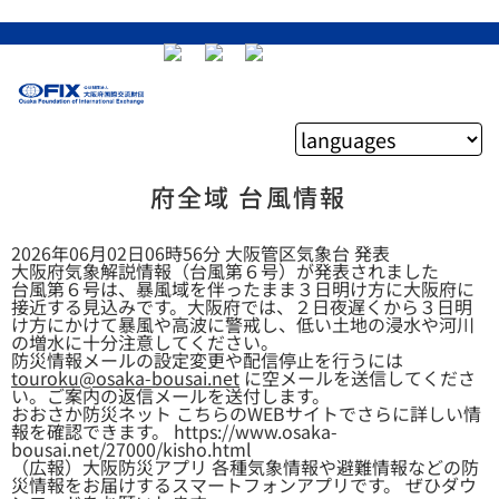
府全域 台風情報
2026年06月02日06時56分 大阪管区気象台 発表
大阪府気象解説情報（台風第６号）が発表されました
台風第６号は、暴風域を伴ったまま３日明け方に大阪府に
接近する見込みです。大阪府では、２日夜遅くから３日明
け方にかけて暴風や高波に警戒し、低い土地の浸水や河川
の増水に十分注意してください。
防災情報メールの設定変更や配信停止を行うには
touroku@osaka-bousai.net
に空メールを送信してくださ
い。ご案内の返信メールを送付します。
おおさか防災ネット こちらのWEBサイトでさらに詳しい情
報を確認できます。 https://www.osaka-
bousai.net/27000/kisho.html
（広報）大阪防災アプリ 各種気象情報や避難情報などの防
災情報をお届けするスマートフォンアプリです。 ぜひダウ