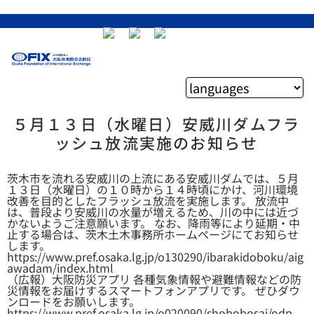
５月１３日（水曜日）安威川ダムフラ
ッシュ放流実施のお知らせ
茨木市を流れる安威川の上流にある安威川ダムでは、５月
１３日（水曜日）の１０時から１４時頃にかけ、河川環境
改善を目的としたフラッシュ放流を実施します。 放流中
は、普段より安威川の水量が増えるため、川の中には近づ
かないようご注意願います。 なお、降雨等により延期・中
止する場合は、茨木土木事務所ホームページにてお知らせ
します。
https://www.pref.osaka.lg.jp/o130290/ibarakidoboku/aig
awadam/index.html
（広報）大阪防災アプリ 各種気象情報や避難情報などの防
災情報をお届けするスマートフォンアプリです。 ぜひダウ
ンロードをお願いします。
https://www.pref.osaka.lg.jp/o020090/shobobosai/odp-