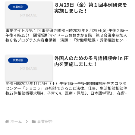
８月29日（金）第１回事例研究を
事業報告
実施しました！
事業タイトル第１回 事例研究開催日時2025年８月29日(金) 午後２時～
午後４時15分 開催場所マイドームおおさか８階 第３会議室参加人
数８名プログラム内容●講義 演題：「労働環境課・労働相談センタ
ーにおける労働相談の傾向について」講師：...
外国人のための多言語相談会 in 庄
事業報告
内を実施しました！
開催日時2025年1月25日（土）午後1時～午後4時開催場所庄内コラボ
センター「ショコラ」3F相談できること法律、仕事、生活相談相談件
数27件相談概要求職4、子育て4、医療・保険3、日本語学習3、 在留資
格2、行政手続き2、労働問題2、金銭...
ホーム
事業報告