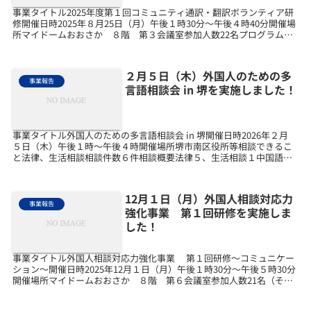
事業タイトル2025年度第１回コミュニティ通訳・翻訳ボランティア研
修開催日時2025年８月25日（月）午後１時30分～午後４時40分開催場
所マイドームおおさか ８階 第３会議室参加人数22名プログラム内
容 ・情報提供 「大阪府 在留外国人の...
２月５日（木）外国人のための多
事業報告
言語相談会 in 堺を実施しました！
事業タイトル外国人のための多言語相談会 in 堺開催日時2026年２月
５日（木）午後１時～午後４時開催場所堺市南区役所等相談できるこ
と法律、生活相談相談件数６件相談概要法律５、生活相談１中国語
２、英語１、日本語３
12月１日（月）外国人相談対応力
事業報告
強化事業 第１回研修を実施しま
した！
事業タイトル外国人相談対応力強化事業 第１回研修～コミュニケー
ション～開催日時2025年12月１日（月）午後１時30分～午後５時30分
開催場所マイドームおおさか ８階 第６会議室参加人数21名（その
他、外国人サポーター６名）プログラム内容...