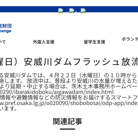
ボラン
いて
外国人支援
留学生支援
曜日）安威川ダムフラッシュ放
る安威川ダムでは、４月２２日（水曜日）の１０時から
施します。 放流中は、普段より安威川の水量が増える
により延期・中止する場合は、茨木土木事務所ホームペー
130290/ibarakidoboku/aigawadam/index.html
象情報や避難情報などの防災情報をお届けするスマートフ
ef.osaka.lg.jp/o020090/shobobosai/odp-ap
います。
関連記事