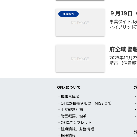
９月19日
事業報告
事業タイトル
ハイブリッド形
府全域 警
2025年12
堺市 【注意報
OFIXについて
・理事長挨拶
・
・OFIXが目指すもの（MISSION）
・中期経営計画
・財団概要、沿革
・OFIXパンフレット
・組織情報、財務情報
・採用情報