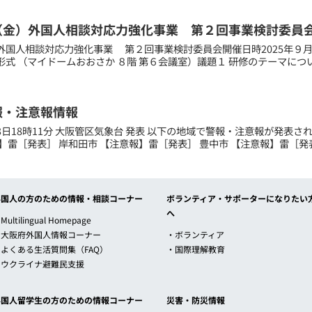
（金）外国人相談対応力強化事業 第２回事業検討委員
外国人相談対応力強化事業 第２回事業検討委員会開催日時2025年９月
式 （マイドームおおさか ８階 第６会議室）議題１ 研修のテーマにつ
報・注意報情報
月23日18時11分 大阪管区気象台 発表 以下の地域で警報・注意報が発表
】雷［発表］ 岸和田市 【注意報】雷［発表］ 豊中市 【注意報】雷［発表］
外国人の方のための情報・相談コーナー
ボランティア・サポーターになりたい
へ
Multilingual Homepage
・大阪府外国人情報コーナー
・ボランティア
・よくある生活質問集（FAQ）
・国際理解教育
・ウクライナ避難民支援
外国人留学生の方のための情報コーナー
災害・防災情報