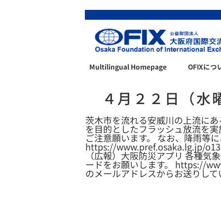
Multilingual Homepage
OFIXにつ
４月２２日（水
茨木市を流れる安威川の上流にあ
を目的としたフラッシュ放流を実
ご注意願います。 なお、降雨等
https://www.pref.osaka.lg.jp/o
（広報）大阪防災アプリ 各種気
ードをお願いします。 https://www.pr
のメールアドレスからお送りして