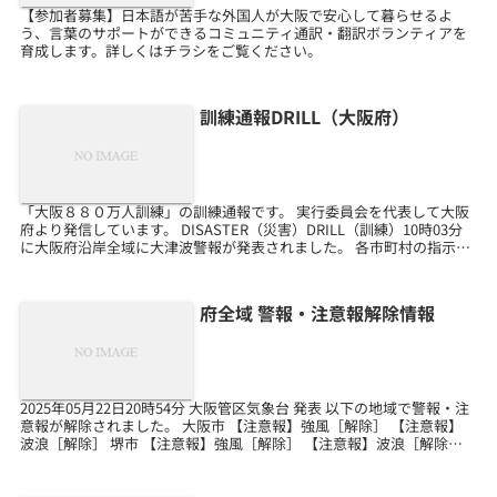
【参加者募集】日本語が苦手な外国人が大阪で安心して暮らせるよ
う、言葉のサポートができるコミュニティ通訳・翻訳ボランティアを
育成します。詳しくはチラシをご覧ください。
訓練通報DRILL（大阪府）
「大阪８８０万人訓練」の訓練通報です。 実行委員会を代表して大阪
府より発信しています。 DISASTER（災害）DRILL（訓練）10時03分
に大阪府沿岸全域に大津波警報が発表されました。 各市町村の指示に
従って、身の安全を守るための適切な...
府全域 警報・注意報解除情報
2025年05月22日20時54分 大阪管区気象台 発表 以下の地域で警報・注
意報が解除されました。 大阪市 【注意報】強風［解除］ 【注意報】
波浪［解除］ 堺市 【注意報】強風［解除］ 【注意報】波浪［解除］
岸和田市 【注意報】強風［解...