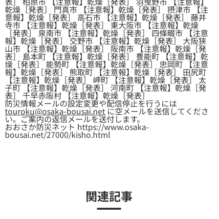
表］ 柏原市 【注意報】乾燥［発表］ 羽曳野市 【注意報】
乾燥［発表］ 門真市 【注意報】乾燥［発表］ 摂津市 【注
意報】乾燥［発表］ 高石市 【注意報】乾燥［発表］ 藤井
寺市 【注意報】乾燥［発表］ 東大阪市 【注意報】乾燥
［発表］ 泉南市 【注意報】乾燥［発表］ 四條畷市 【注意
報】乾燥［発表］ 交野市 【注意報】乾燥［発表］ 大阪狭
山市 【注意報】乾燥［発表］ 阪南市 【注意報】乾燥［発
表］ 島本町 【注意報】乾燥［発表］ 豊能町 【注意報】乾
燥［発表］ 能勢町 【注意報】乾燥［発表］ 忠岡町 【注意
報】乾燥［発表］ 熊取町 【注意報】乾燥［発表］ 田尻町
【注意報】乾燥［発表］ 岬町 【注意報】乾燥［発表］ 太
子町 【注意報】乾燥［発表］ 河南町 【注意報】乾燥［発
表］ 千早赤阪村 【注意報】乾燥［発表］
防災情報メールの設定変更や配信停止を行うには
touroku@osaka-bousai.net
に空メールを送信してくださ
い。ご案内の返信メールを送付します。
おおさか防災ネット https://www.osaka-
bousai.net/27000/kisho.html
関連記事