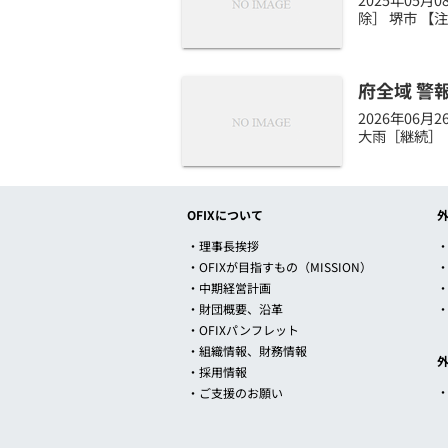
除］ 堺市 【
府全域 警
2026年06
大雨［継続］ 
OFIXについて
・理事長挨拶
・
・OFIXが目指すもの（MISSION）
・中期経営計画
・財団概要、沿革
・OFIXパンフレット
・組織情報、財務情報
・採用情報
・ご支援のお願い