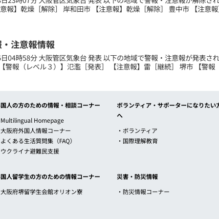
注意報】乾燥［解除］ 岸和田市 【注意報】乾燥［解除］ 豊中市 【注意報】
報・注意報情報
月26日04時58分 大阪管区気象台 発表 以下の地域で警報・注意報が発表
【警報（レベル３）】氾濫［発表］ 【注意報】雷［継続］ 堺市 【警報（
外国人の方のための情報・相談コーナー
ボランティア・サポーターになりたい
へ
Multilingual Homepage
・大阪府外国人情報コーナー
・ボランティア
・よくある生活質問集（FAQ）
・国際理解教育
・ウクライナ避難民支援
外国人留学生の方のための情報コーナー
災害・防災情報
・大阪府堺留学生会館オリオン寮
・防災情報コーナー