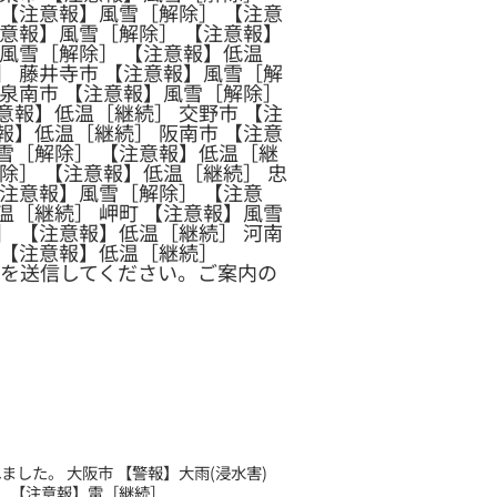
 【注意報】風雪［解除］ 【注意
注意報】風雪［解除］ 【注意報】
】風雪［解除］ 【注意報】低温
］ 藤井寺市 【注意報】風雪［解
 泉南市 【注意報】風雪［解除］
意報】低温［継続］ 交野市 【注
報】低温［継続］ 阪南市 【注意
雪［解除］ 【注意報】低温［継
除］ 【注意報】低温［継続］ 忠
【注意報】風雪［解除］ 【注意
温［継続］ 岬町 【注意報】風雪
］ 【注意報】低温［継続］ 河南
 【注意報】低温［継続］
を送信してください。ご案内の
れました。 大阪市 【警報】大雨(浸水害)
【注意報】雷［継続］ ...