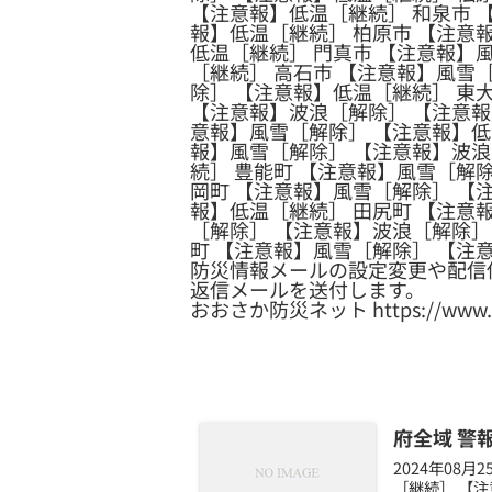
【注意報】低温［継続］ 和泉市 
報】低温［継続］ 柏原市 【注意
低温［継続］ 門真市 【注意報】
［継続］ 高石市 【注意報】風雪
除］ 【注意報】低温［継続］ 東
【注意報】波浪［解除］ 【注意報
意報】風雪［解除］ 【注意報】低
報】風雪［解除］ 【注意報】波浪
続］ 豊能町 【注意報】風雪［解
岡町 【注意報】風雪［解除］ 【
報】低温［継続］ 田尻町 【注意
［解除］ 【注意報】波浪［解除］
町 【注意報】風雪［解除］ 【注
防災情報メールの設定変更や配信
返信メールを送付します。
おおさか防災ネット https://www.osak
府全域 警
2024年08
［継続］ 【注