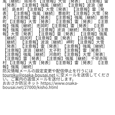
風［継続］ 阪南市 【注意報】大雪［発表］ 【注意報】雷
［発表］ 【注意報】強風［継続］ 【注意報】波浪［継
続］ 島本町 【注意報】大雪［発表］ 【注意報】雷［発
表］ 【注意報】強風［継続］ 豊能町 【注意報】大雪［発
表］ 【注意報】雷［発表］ 【注意報】強風［継続］ 能勢
町 【注意報】大雪［発表］ 【注意報】雷［発表］ 【注意
報】強風［継続］ 忠岡町 【注意報】雷［発表］ 【注意
報】強風［継続］ 【注意報】波浪［継続］ 熊取町 【注意
報】大雪［発表］ 【注意報】雷［発表］ 【注意報】強風
［継続］ 田尻町 【注意報】雷［発表］ 【注意報】強風
［継続］ 【注意報】波浪［継続］ 岬町 【注意報】大雪
［発表］ 【注意報】雷［発表］ 【注意報】強風［継続］
【注意報】波浪［継続］ 太子町 【注意報】雷［発表］
【注意報】強風［継続］ 河南町 【注意報】大雪［発表］
【注意報】雷［発表］ 【注意報】強風［継続］ 千早赤阪
村 【注意報】大雪［発表］ 【注意報】雷［発表］ 【注意
報】強風［継続］
防災情報メールの設定変更や配信停止を行うには
touroku@osaka-bousai.net
に空メールを送信してくださ
い。ご案内の返信メールを送付します。
おおさか防災ネット https://www.osaka-
bousai.net/27000/kisho.html