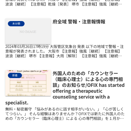
波浪［継続］ 【注意報】乾燥［発表］ 堺市 【注意報】強風［継続］
【注意報】波浪［継続］ 【注...
府全域 警報・注意報情報
未分類
2024年03月26日17時19分 大阪管区気象台 発表 以下の地域で警報・注
意報が発表されました。 大阪市 【注意報】強風［継続］ 【注意報】
波浪［継続］ 堺市 【注意報】大雨［解除］ 【注意報】強風［継続］
【注意報】波浪［継続］ 岸和...
外国人のための「カウンセラー
新着
（臨床心理士）による心の専門相
談」のお知らせ/OFIX has started
offering a therapeutic
counseling service with a
specialist.
無料・秘密厳守 「悩みがあるのに話す相手がいない。」「心が苦しく
てつらい。」 そんな経験はありませんか？OFIXでは新たに外国人のた
めの「カウンセラー（臨床心理士）による 心の専門相談」を１月から
始めます。おかねはかかりません（0円です）。...