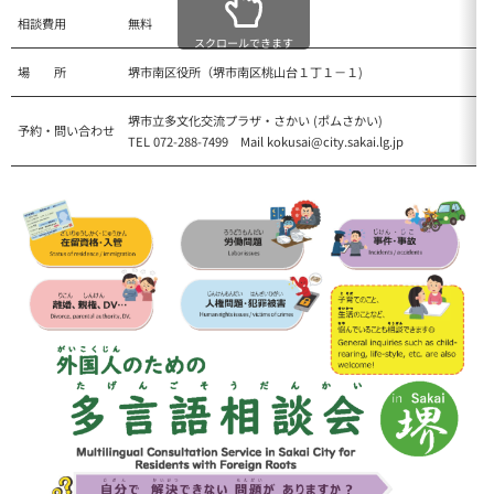
相談費用
無料
スクロールできます
場 所
堺市南区役所（堺市南区桃山台１丁１－１)
堺市立多文化交流プラザ・さかい (ポムさかい)
予約・問い合わせ
TEL 072-288-7499 Mail kokusai@city.sakai.lg.jp