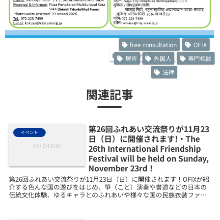
free consultation
OFIX
イベント
新着
堺市
外国人
専門相談
法律
関連記事
第26回ふれあい交流祭りが11月23
イベント
日（日）に開催されます!・The
26th International Friendship
Festival will be held on Sunday,
November 23rd！
第26回ふれあい交流祭りが11月23日（日）に開催されます！OFIXが紹
介する色んな国の遊びをはじめ、箏（こと）演奏や書道などの日本の
伝統文化体験、ゆるキャラとのふれあいや様々な国の民族衣装ファッ
ションショーが行われます。多様な文化を体験し...