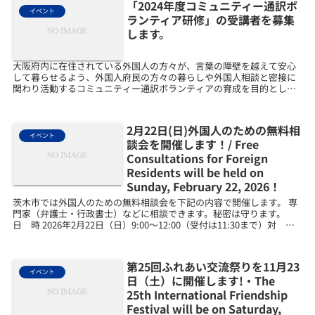
「2024年度コミュニティー通訳ボ
イベント
ランティア研修」の受講者を募集
します。
大阪府内に在住されている外国人の方々が、言葉の障壁を越えて安心
して暮らせるよう、外国人府民の方々の暮らしや外国人相談と密接に
関わり活動するコミュニティー通訳ボランティアの育成を目的として
研修を行います。1．日時 2024年7月22日（月）1...
2月22日(日)外国人のための無料相
イベント
談会を開催します！/ Free
Consultations for Foreign
Residents will be held on
Sunday, February 22, 2026！
茨木市では外国人のための無料相談会を下記の内容で開催します。 専
門家（弁護士・行政書士）などに相談できます。秘密は守ります。
日 時 2026年2月22日（日）9:00～12:00（受付は11:30まで）対 象
茨木市に住んでいる外国人、外...
第25回ふれあい交流祭りを11月23
イベント
日（土）に開催します!・The
25th International Friendship
Festival will be on Saturday,