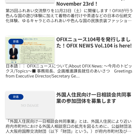
November 23rd！
第25回ふれあい交流祭りを11月23日（土）に開催します！OFIXが行う
色んな国の遊び体験に加えて着物の着付けや茶道などの日本の伝統文
化体験、ゆるキャラとのふれあいや色んな国の民族衣装ファッション
ショーもあります。多様な文化を体験したい方は...
OFIXニュース104号を発行しまし
新着
た！OFIX NEWS Vol.104 is here!
日本語：： OFIXニュースについて/About OFIX News: ～今月のトピッ
クス/Topics～■ 事務局長、企画推進課長就任のあいさつ Greetings
from Executive Director/Secretary Ge...
外国人住民向け一日相談会共同事
新着
業の参加団体を募集します
「外国人住民向け一日相談会共同事業」とは、外国人住民により近い
府内市町村における外国人相談窓口の拡充を図るために、公益財団法
人大阪府国際交流財団（以下「財団」という。）が府内市町村及び市
町村国際交流協会等とともに、実施する相談会です。 共同...