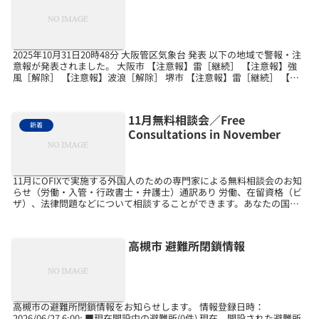
2025年10月31日20時48分 大阪管区気象台 発表 以下の地域で警報・注
意報が発表されました。 大阪市 【注意報】雷［継続］ 【注意報】強
風［解除］ 【注意報】波浪［解除］ 堺市 【注意報】雷［継続］ 【注
意報】強風［解除］ 【注意報...
11月無料相談会／Free
新着
Consultations in November
11月にOFIXで実施する外国人のための専門家による無料相談会のお知
らせ（労働・入管・行政書士・弁護士）通訳あり 労働、在留資格（ビ
ザ）、法律問題などについて相談することができます。あなたの国の
ことばで話すことができます。おかねはかかりませ...
高槻市 避難所閉鎖情報
高槻市の避難所閉鎖情報をお知らせします。 情報登録日時：
2026/06/27 6:00: ■現在開設中の避難所(0件) 現在、開設された避難所