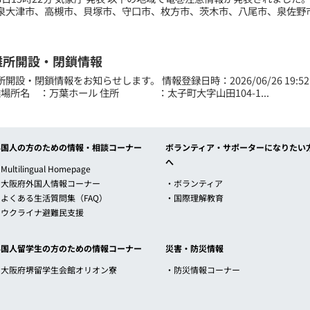
泉大津市、高槻市、貝塚市、守口市、枚方市、茨木市、八尾市、泉佐野市
難所開設・閉鎖情報
設・閉鎖情報をお知らせします。 情報登録日時：2026/06/26 19:52 ■新
---- 避難場所名 ：万葉ホール 住所 ：太子町大字山田104-1...
外国人の方のための情報・相談コーナー
ボランティア・サポーターになりたい
へ
Multilingual Homepage
・大阪府外国人情報コーナー
・ボランティア
・よくある生活質問集（FAQ）
・国際理解教育
・ウクライナ避難民支援
外国人留学生の方のための情報コーナー
災害・防災情報
・大阪府堺留学生会館オリオン寮
・防災情報コーナー