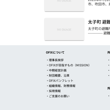
市、吹田市、
太子町 避
太子町の避難所開
--------
OFIXについて
・理事長挨拶
・
・OFIXが目指すもの（MISSION）
・中期経営計画
・財団概要、沿革
・OFIXパンフレット
・組織情報、財務情報
・採用情報
・ご支援のお願い