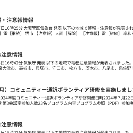
報・注意報情報
月07日16時25分 大阪管区気象台 発表 以下の地域で警報・注意報が発表
】雷［継続］ 堺市 【注意報】大雨［解除］ 【注意報】雷［継続］ 岸和田市
巻注意情報
月25日16時42分 気象庁 発表 以下の地域で竜巻注意情報が発表されまし
泉大津市、高槻市、貝塚市、守口市、枚方市、茨木市、八尾市、泉佐野市
（月）コミュニティー通訳ボランティア研修を実施しまし
024年度コミュニティー通訳ボランティア研修開催日時2024年７月22日（
階 第3会議室参加人数23名プログラム内容プログラム参照（PDF）参加者
巻注意情報
月28日15時22分 気象庁 発表 以下の地域で竜巻注意情報が発表されまし