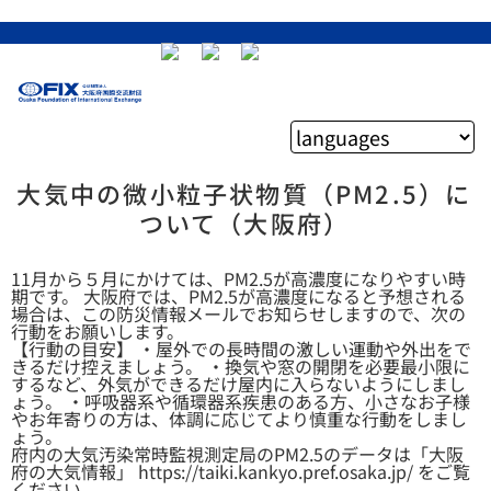
大気中の微小粒子状物質（PM2.5）に
ついて（大阪府）
11月から５月にかけては、PM2.5が高濃度になりやすい時
期です。 大阪府では、PM2.5が高濃度になると予想される
場合は、この防災情報メールでお知らせしますので、次の
行動をお願いします。
【行動の目安】 ・屋外での長時間の激しい運動や外出をで
きるだけ控えましょう。 ・換気や窓の開閉を必要最小限に
するなど、外気ができるだけ屋内に入らないようにしまし
ょう。 ・呼吸器系や循環器系疾患のある方、小さなお子様
やお年寄りの方は、体調に応じてより慎重な行動をしまし
ょう。
府内の大気汚染常時監視測定局のPM2.5のデータは「大阪
府の大気情報」 https://taiki.kankyo.pref.osaka.jp/ をご覧
ください。