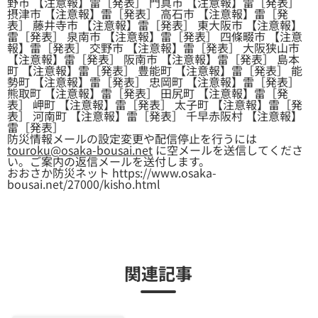
野市 【注意報】雷［発表］ 門真市 【注意報】雷［発表］
摂津市 【注意報】雷［発表］ 高石市 【注意報】雷［発
表］ 藤井寺市 【注意報】雷［発表］ 東大阪市 【注意報】
雷［発表］ 泉南市 【注意報】雷［発表］ 四條畷市 【注意
報】雷［発表］ 交野市 【注意報】雷［発表］ 大阪狭山市
【注意報】雷［発表］ 阪南市 【注意報】雷［発表］ 島本
町 【注意報】雷［発表］ 豊能町 【注意報】雷［発表］ 能
勢町 【注意報】雷［発表］ 忠岡町 【注意報】雷［発表］
熊取町 【注意報】雷［発表］ 田尻町 【注意報】雷［発
表］ 岬町 【注意報】雷［発表］ 太子町 【注意報】雷［発
表］ 河南町 【注意報】雷［発表］ 千早赤阪村 【注意報】
雷［発表］
防災情報メールの設定変更や配信停止を行うには
touroku@osaka-bousai.net
に空メールを送信してくださ
い。ご案内の返信メールを送付します。
おおさか防災ネット https://www.osaka-
bousai.net/27000/kisho.html
関連記事