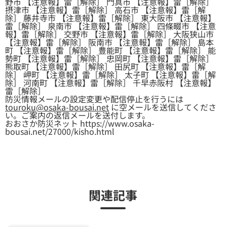
野市 【注意報】雷［解除］ 門真市 【注意報】雷［解除］
摂津市 【注意報】雷［解除］ 高石市 【注意報】雷［解
除］ 藤井寺市 【注意報】雷［解除］ 東大阪市 【注意報】
雷［解除］ 泉南市 【注意報】雷［解除］ 四條畷市 【注意
報】雷［解除］ 交野市 【注意報】雷［解除］ 大阪狭山市
【注意報】雷［解除］ 阪南市 【注意報】雷［解除］ 島本
町 【注意報】雷［解除］ 豊能町 【注意報】雷［解除］ 能
勢町 【注意報】雷［解除］ 忠岡町 【注意報】雷［解除］
熊取町 【注意報】雷［解除］ 田尻町 【注意報】雷［解
除］ 岬町 【注意報】雷［解除］ 太子町 【注意報】雷［解
除］ 河南町 【注意報】雷［解除］ 千早赤阪村 【注意報】
雷［解除］
防災情報メールの設定変更や配信停止を行うには
touroku@osaka-bousai.net
に空メールを送信してくださ
い。ご案内の返信メールを送付します。
おおさか防災ネット https://www.osaka-
bousai.net/27000/kisho.html
関連記事