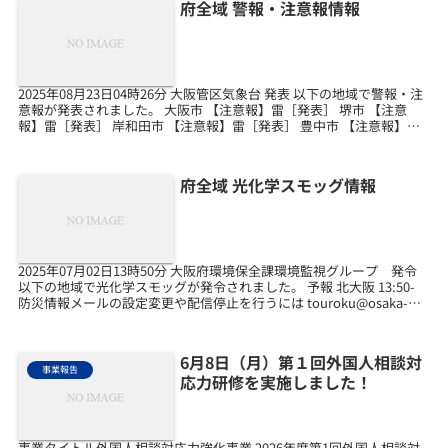
府全域 警報・注意報情報
2025年08月23日04時26分 大阪管区気象台 発表 以下の地域で警報・注
意報が発表されました。 大阪市 【注意報】雷［発表］ 堺市 【注意
報】雷［発表］ 岸和田市 【注意報】雷［発表］ 豊中市 【注意報】雷
［発表］ 池田市 【注意報】...
府全域 光化学スモッグ情報
2025年07月02日13時50分 大阪府環境保全課環境監視グループ 発令
以下の地域で光化学スモッグが発令されました。 予報 北大阪 13:50-
防災情報メールの設定変更や配信停止を行うには touroku@osaka-
bousai.n...
6月8日（月）第１回外国人相談対
事業報告
応力研修を実施しました！
事業タイトル外国人相談対応力強化事業 2026年度第1回外国人相談対