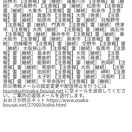
田林市 【注意報】雷［継続］ 寝屋川市 【注意報】雷［継
続］ 河内長野市 【注意報】雷［継続］ 松原市 【注意報】
雷［継続］ 大東市 【注意報】雷［継続］ 和泉市 【注意
報】雷［継続］ 箕面市 【注意報】大雨［発表］ 【注意
報】雷［継続］ 柏原市 【注意報】雷［継続］ 羽曳野市
【注意報】雷［継続］ 門真市 【注意報】雷［継続］ 摂津
市 【注意報】大雨［継続］ 【注意報】雷［継続］ 高石市
【注意報】雷［継続］ 藤井寺市 【注意報】雷［継続］ 東
大阪市 【注意報】雷［継続］ 泉南市 【注意報】雷［継
続］ 四條畷市 【注意報】雷［継続］ 交野市 【注意報】雷
［継続］ 大阪狭山市 【注意報】雷［継続］ 阪南市 【注意
報】雷［継続］ 島本町 【注意報】大雨［継続］ 【注意
報】雷［継続］ 豊能町 【注意報】大雨［発表］ 【注意
報】雷［継続］ 能勢町 【注意報】雷［継続］ 忠岡町 【注
意報】雷［継続］ 熊取町 【注意報】大雨［継続］ 【注意
報】雷［継続］ 田尻町 【注意報】雷［継続］ 岬町 【注意
報】雷［継続］ 太子町 【注意報】雷［継続］ 河南町 【注
意報】雷［継続］ 千早赤阪村 【注意報】雷［継続］
防災情報メールの設定変更や配信停止を行うには
touroku@osaka-bousai.net
に空メールを送信してくださ
い。ご案内の返信メールを送付します。
おおさか防災ネット https://www.osaka-
bousai.net/27000/kisho.html