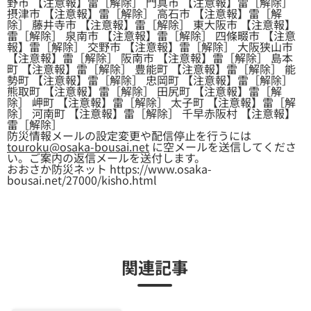
野市 【注意報】雷［解除］ 門真市 【注意報】雷［解除］
摂津市 【注意報】雷［解除］ 高石市 【注意報】雷［解
除］ 藤井寺市 【注意報】雷［解除］ 東大阪市 【注意報】
雷［解除］ 泉南市 【注意報】雷［解除］ 四條畷市 【注意
報】雷［解除］ 交野市 【注意報】雷［解除］ 大阪狭山市
【注意報】雷［解除］ 阪南市 【注意報】雷［解除］ 島本
町 【注意報】雷［解除］ 豊能町 【注意報】雷［解除］ 能
勢町 【注意報】雷［解除］ 忠岡町 【注意報】雷［解除］
熊取町 【注意報】雷［解除］ 田尻町 【注意報】雷［解
除］ 岬町 【注意報】雷［解除］ 太子町 【注意報】雷［解
除］ 河南町 【注意報】雷［解除］ 千早赤阪村 【注意報】
雷［解除］
防災情報メールの設定変更や配信停止を行うには
touroku@osaka-bousai.net
に空メールを送信してくださ
い。ご案内の返信メールを送付します。
おおさか防災ネット https://www.osaka-
bousai.net/27000/kisho.html
関連記事