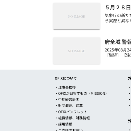
５月２８日
気象庁の新たな
ら実際と異なる
府全域 警
2025年08
［継続］ 【注
OFIXについて
・理事長挨拶
・
・OFIXが目指すもの（MISSION）
・中期経営計画
・財団概要、沿革
・OFIXパンフレット
・組織情報、財務情報
・採用情報
・ご支援のお願い