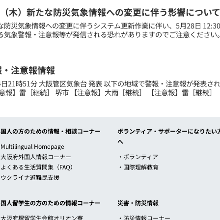
（木）新たな防災気象情報への変更に伴う影響につい
防災気象情報への変更に伴うシステム更新作業に伴い、5月28日 12:30頃
気象警報・注意報等が発信される恐れがありますのでご注意ください。 仮に
報・注意報情報
月24日21時51分 大阪管区気象台 発表 以下の地域で警報・注意報が発表さ
意報】雷［継続］ 堺市 【注意報】大雨［継続］ 【注意報】雷［継続］ 【
外国人の方のための情報・相談コーナー
ボランティア・サポーターになりたい
へ
Multilingual Homepage
・大阪府外国人情報コーナー
・ボランティア
・よくある生活質問集（FAQ）
・国際理解教育
・ウクライナ避難民支援
外国人留学生の方のための情報コーナー
災害・防災情報
・大阪府堺留学生会館オリオン寮
・防災情報コーナー