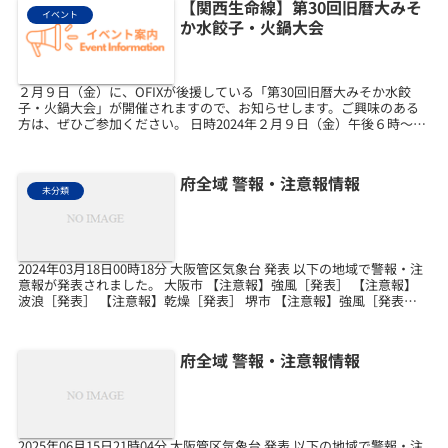
【関西生命線】第30回旧暦大みそ
イベント
か水餃子・火鍋大会
２月９日（金）に、OFIXが後援している「第30回旧暦大みそか水餃
子・火鍋大会」が開催されますので、お知らせします。ご興味のある
方は、ぜひご参加ください。 日時2024年２月９日（金）午後６時～８
時半場所レストラン「ニューコクサイ」（大阪商...
府全域 警報・注意報情報
未分類
2024年03月18日00時18分 大阪管区気象台 発表 以下の地域で警報・注
意報が発表されました。 大阪市 【注意報】強風［発表］ 【注意報】
波浪［発表］ 【注意報】乾燥［発表］ 堺市 【注意報】強風［発表］
【注意報】波浪［発表］ 【注...
府全域 警報・注意報情報
2025年06月15日21時04分 大阪管区気象台 発表 以下の地域で警報・注