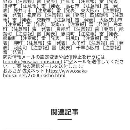
野市 【注意報】雷［発表］ 門真市 【注意報】雷［発表］
摂津市 【注意報】雷［発表］ 高石市 【注意報】雷［発
表］ 藤井寺市 【注意報】雷［発表］ 東大阪市 【注意報】
雷［発表］ 泉南市 【注意報】雷［発表］ 四條畷市 【注意
報】雷［発表］ 交野市 【注意報】雷［発表］ 大阪狭山市
【注意報】雷［発表］ 阪南市 【注意報】雷［発表］ 島本
町 【注意報】雷［発表］ 豊能町 【注意報】雷［発表］ 能
勢町 【注意報】雷［発表］ 忠岡町 【注意報】雷［発表］
熊取町 【注意報】雷［発表］ 田尻町 【注意報】雷［発
表］ 岬町 【注意報】雷［発表］ 太子町 【注意報】雷［発
表］ 河南町 【注意報】雷［発表］ 千早赤阪村 【注意報】
雷［発表］
防災情報メールの設定変更や配信停止を行うには
touroku@osaka-bousai.net
に空メールを送信してくださ
い。ご案内の返信メールを送付します。
おおさか防災ネット https://www.osaka-
bousai.net/27000/kisho.html
関連記事