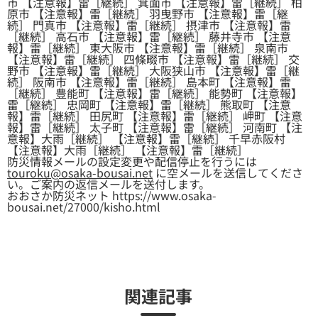
市 【注意報】雷［継続］ 箕面市 【注意報】雷［継続］ 柏
原市 【注意報】雷［継続］ 羽曳野市 【注意報】雷［継
続］ 門真市 【注意報】雷［継続］ 摂津市 【注意報】雷
［継続］ 高石市 【注意報】雷［継続］ 藤井寺市 【注意
報】雷［継続］ 東大阪市 【注意報】雷［継続］ 泉南市
【注意報】雷［継続］ 四條畷市 【注意報】雷［継続］ 交
野市 【注意報】雷［継続］ 大阪狭山市 【注意報】雷［継
続］ 阪南市 【注意報】雷［継続］ 島本町 【注意報】雷
［継続］ 豊能町 【注意報】雷［継続］ 能勢町 【注意報】
雷［継続］ 忠岡町 【注意報】雷［継続］ 熊取町 【注意
報】雷［継続］ 田尻町 【注意報】雷［継続］ 岬町 【注意
報】雷［継続］ 太子町 【注意報】雷［継続］ 河南町 【注
意報】大雨［継続］ 【注意報】雷［継続］ 千早赤阪村
【注意報】大雨［継続］ 【注意報】雷［継続］
防災情報メールの設定変更や配信停止を行うには
touroku@osaka-bousai.net
に空メールを送信してくださ
い。ご案内の返信メールを送付します。
おおさか防災ネット https://www.osaka-
bousai.net/27000/kisho.html
関連記事