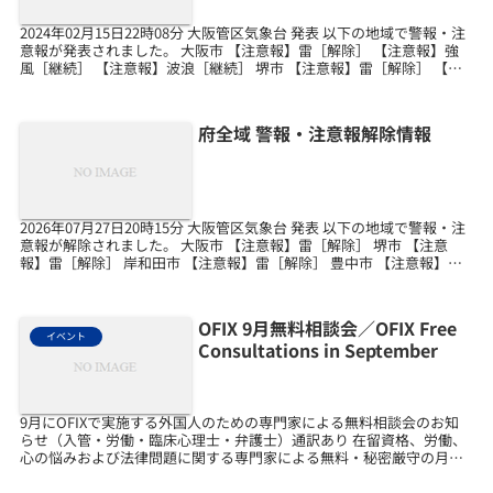
2024年02月15日22時08分 大阪管区気象台 発表 以下の地域で警報・注
意報が発表されました。 大阪市 【注意報】雷［解除］ 【注意報】強
風［継続］ 【注意報】波浪［継続］ 堺市 【注意報】雷［解除］ 【注
意報】強風［継続］ 【注意報...
府全域 警報・注意報解除情報
2026年07月27日20時15分 大阪管区気象台 発表 以下の地域で警報・注
意報が解除されました。 大阪市 【注意報】雷［解除］ 堺市 【注意
報】雷［解除］ 岸和田市 【注意報】雷［解除］ 豊中市 【注意報】雷
［解除］ 池田市 【注意報】...
OFIX 9月無料相談会／OFIX Free
イベント
Consultations in September
9月にOFIXで実施する外国人のための専門家による無料相談会のお知
らせ（入管・労働・臨床心理士・弁護士）通訳あり 在留資格、労働、
心の悩みおよび法律問題に関する専門家による無料・秘密厳守の月例
相談を実施します。 通訳は、英語、中国語、韓国語...