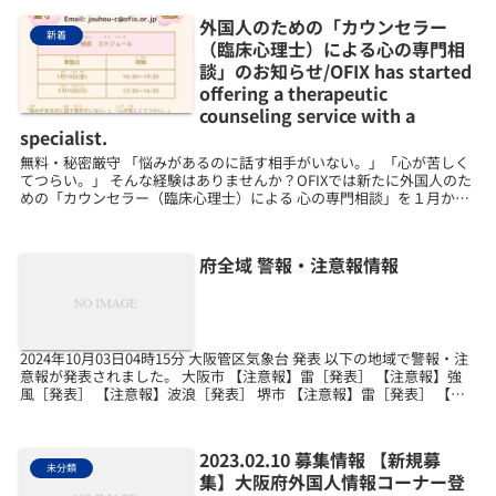
外国人のための「カウンセラー
新着
（臨床心理士）による心の専門相
談」のお知らせ/OFIX has started
offering a therapeutic
counseling service with a
specialist.
無料・秘密厳守 「悩みがあるのに話す相手がいない。」「心が苦しく
てつらい。」 そんな経験はありませんか？OFIXでは新たに外国人のた
めの「カウンセラー（臨床心理士）による 心の専門相談」を１月から
始めます。おかねはかかりません（0円です）。...
府全域 警報・注意報情報
2024年10月03日04時15分 大阪管区気象台 発表 以下の地域で警報・注
意報が発表されました。 大阪市 【注意報】雷［発表］ 【注意報】強
風［発表］ 【注意報】波浪［発表］ 堺市 【注意報】雷［発表］ 【注
意報】強風［発表］ 【注意報...
2023.02.10 募集情報 【新規募
未分類
集】大阪府外国人情報コーナー登