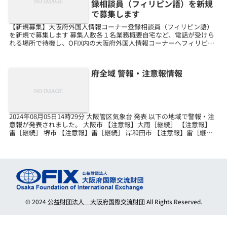
録相談員（フィリピン語）を新規
で募集します
【新規募集】大阪府外国人情報コーナー登録相談員（フィリピン語）
を新規で募集します 募集人数各１名業務概要自宅など、電話が受けら
れる場所で待機し、OFIX内の大阪府外国人情報コーナーへフィリピン
語による相談があった場合、三者通話ができるトリオ...
府全域 警報・注意報情報
2024年08月05日14時29分 大阪管区気象台 発表 以下の地域で警報・注
意報が発表されました。 大阪市 【注意報】大雨［継続］ 【注意報】
雷［継続］ 堺市 【注意報】雷［継続］ 岸和田市 【注意報】雷［継
続］ 豊中市 【注意報】大雨［...
© 2024
公益財団法人 大阪府国際交流財団
All Rights Reserved.