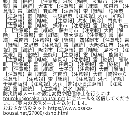
報】雷［継続］ 【注意報】洪水［解除］ 松原市 【注意
報】雷［継続］ 大東市 【注意報】雷［継続］ 和泉市 【注
意報】雷［継続］ 箕面市 【注意報】雷［継続］ 柏原市
【注意報】雷［継続］ 羽曳野市 【注意報】大雨［解除］
【注意報】雷［継続］ 【注意報】洪水［解除］ 門真市
【注意報】雷［継続］ 摂津市 【注意報】雷［継続］ 高石
市 【注意報】雷［継続］ 藤井寺市 【注意報】大雨［解
除］ 【注意報】雷［継続］ 東大阪市 【注意報】雷［継
続］ 泉南市 【注意報】雷［継続］ 四條畷市 【注意報】雷
［継続］ 交野市 【注意報】雷［継続］ 大阪狭山市 【注意
報】雷［継続］ 阪南市 【注意報】雷［継続］ 島本町 【注
意報】雷［継続］ 豊能町 【注意報】雷［継続］ 能勢町
【注意報】雷［継続］ 忠岡町 【注意報】雷［継続］ 熊取
町 【注意報】雷［継続］ 田尻町 【注意報】雷［継続］ 岬
町 【注意報】雷［継続］ 太子町 【注意報】大雨［解除］
【注意報】雷［継続］ 河南町 【注意報】大雨［警報から
注意報］ 【注意報】雷［継続］ 【注意報】洪水［解除］
千早赤阪村 【注意報】大雨［警報から注意報］ 【注意
報】雷［継続］ 【注意報】洪水［解除］
防災情報メールの設定変更や配信停止を行うには
touroku@osaka-bousai.net
に空メールを送信してくださ
い。ご案内の返信メールを送付します。
おおさか防災ネット https://www.osaka-
bousai.net/27000/kisho.html