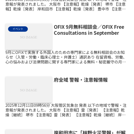
意報が発表されました。 大阪市 【注意報】乾燥［発表］ 堺市 【注意
報】乾燥［発表］ 岸和田市 【注意報】乾燥［発表］ 豊中市 【注意
報】乾燥［発表］ 池田市 【...
OFIX 9月無料相談会／OFIX Free
イベント
Consultations in September
9月にOFIXで実施する外国人のための専門家による無料相談会のお知
らせ（入管・労働・臨床心理士・弁護士）通訳あり 在留資格、労働、
心の悩みおよび法律問題に関する専門家による無料・秘密厳守の月例
相談を実施します。 通訳は、英語、中国語、韓国語...
府全域 警報・注意報情報
2025年12月11日09時56分 大阪管区気象台 発表 以下の地域で警報・注
意報が発表されました。 大阪市 【注意報】雷［発表］ 【注意報】乾
燥［継続］ 堺市 【注意報】雷［発表］ 【注意報】乾燥［継続］ 岸和
田市 【注意報】雷［発表］ ...
岸和田市に「林野火災警報」が解