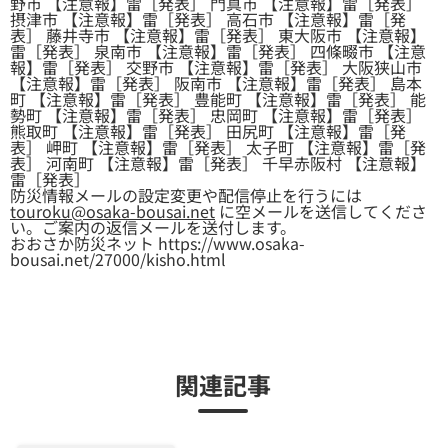
野市 【注意報】雷［発表］ 門真市 【注意報】雷［発表］
摂津市 【注意報】雷［発表］ 高石市 【注意報】雷［発
表］ 藤井寺市 【注意報】雷［発表］ 東大阪市 【注意報】
雷［発表］ 泉南市 【注意報】雷［発表］ 四條畷市 【注意
報】雷［発表］ 交野市 【注意報】雷［発表］ 大阪狭山市
【注意報】雷［発表］ 阪南市 【注意報】雷［発表］ 島本
町 【注意報】雷［発表］ 豊能町 【注意報】雷［発表］ 能
勢町 【注意報】雷［発表］ 忠岡町 【注意報】雷［発表］
熊取町 【注意報】雷［発表］ 田尻町 【注意報】雷［発
表］ 岬町 【注意報】雷［発表］ 太子町 【注意報】雷［発
表］ 河南町 【注意報】雷［発表］ 千早赤阪村 【注意報】
雷［発表］
防災情報メールの設定変更や配信停止を行うには
touroku@osaka-bousai.net
に空メールを送信してくださ
い。ご案内の返信メールを送付します。
おおさか防災ネット https://www.osaka-
bousai.net/27000/kisho.html
関連記事