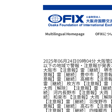
Multilingual Homepage
OFIXにつ
2025年06月24日09時04分 大阪
以下の地域で警報・注意報が発表
大阪市 【注意報】雷［継続］ 堺
意報】雷［継続］ 豊中市 【注意報
意報】雷［継続］ 高槻市 【注意
雷［継続］ 枚方市 【注意報】雷［
大雨［解除］ 【注意報】雷［継続
続］ 河内長野市 【注意報】大雨
続］ 和泉市 【注意報】大雨［解
【注意報】雷［継続］ 羽曳野市 
意報】雷［継続］ 高石市 【注意
【注意報】雷［継続］ 四條畷市 