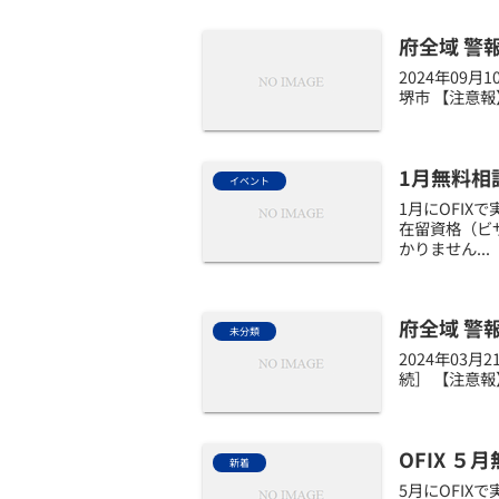
府全域 警
2024年09
堺市 【注意報
1月無料相談会/
イベント
1月にOFI
在留資格（ビ
かりません...
府全域 警
未分類
2024年03
続］ 【注意報
OFIX ５月無
新着
5月にOF