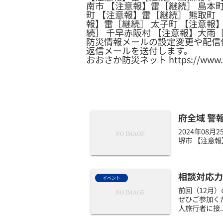
南市 【注意報】雷［継続］ 島本町
町 【注意報】雷［継続］ 熊取町 
報】雷［継続］ 太子町 【注意報
続］ 千早赤阪村 【注意報】大雨
防災情報メールの設定変更や配信
返信メールを送付します。
おおさか防災ネット https://www.osak
府全域 警
2024年08
堺市 【注意報
相談対応力研
イベント
前回（12月
ぜひご参加く
人旅行者に接..