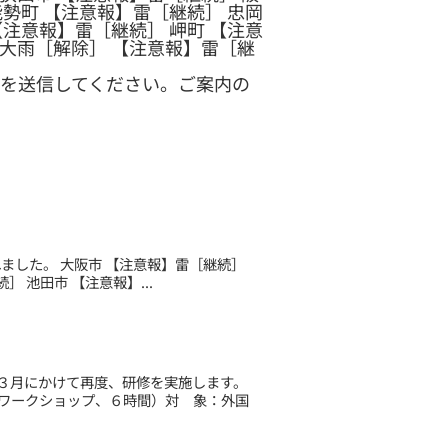
能勢町 【注意報】雷［継続］ 忠岡
【注意報】雷［継続］ 岬町 【注意
】大雨［解除］ 【注意報】雷［継
を送信してください。ご案内の
されました。 大阪市 【注意報】雷［継続］
 池田市 【注意報】...
３月にかけて再度、研修を実施します。
ワークショップ、６時間）対 象：外国