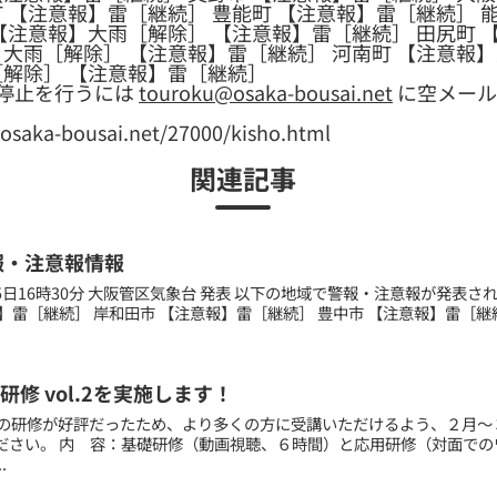
 【注意報】雷［継続］ 豊能町 【注意報】雷［継続］ 
【注意報】大雨［解除］ 【注意報】雷［継続］ 田尻町 
】大雨［解除］ 【注意報】雷［継続］ 河南町 【注意報
［解除］ 【注意報】雷［継続］
停止を行うには
touroku@osaka-bousai.net
に空メール
a-bousai.net/27000/kisho.html
関連記事
報・注意報情報
月25日16時30分 大阪管区気象台 発表 以下の地域で警報・注意報が発表
】雷［継続］ 岸和田市 【注意報】雷［継続］ 豊中市 【注意報】雷［継続］
修 vol.2を実施します！
）の研修が好評だったため、より多くの方に受講いただけるよう、２月～
ださい。 内 容：基礎研修（動画視聴、６時間）と応用研修（対面での
.