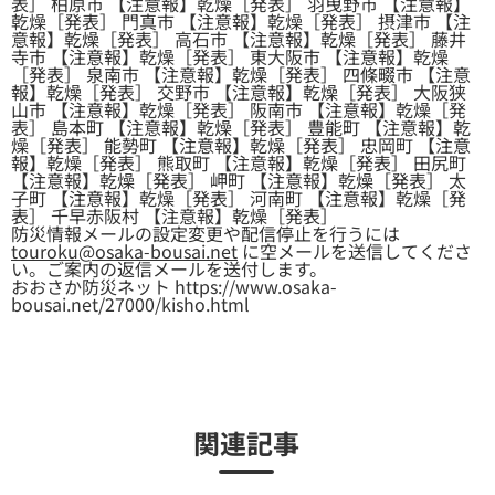
表］ 柏原市 【注意報】乾燥［発表］ 羽曳野市 【注意報】
乾燥［発表］ 門真市 【注意報】乾燥［発表］ 摂津市 【注
意報】乾燥［発表］ 高石市 【注意報】乾燥［発表］ 藤井
寺市 【注意報】乾燥［発表］ 東大阪市 【注意報】乾燥
［発表］ 泉南市 【注意報】乾燥［発表］ 四條畷市 【注意
報】乾燥［発表］ 交野市 【注意報】乾燥［発表］ 大阪狭
山市 【注意報】乾燥［発表］ 阪南市 【注意報】乾燥［発
表］ 島本町 【注意報】乾燥［発表］ 豊能町 【注意報】乾
燥［発表］ 能勢町 【注意報】乾燥［発表］ 忠岡町 【注意
報】乾燥［発表］ 熊取町 【注意報】乾燥［発表］ 田尻町
【注意報】乾燥［発表］ 岬町 【注意報】乾燥［発表］ 太
子町 【注意報】乾燥［発表］ 河南町 【注意報】乾燥［発
表］ 千早赤阪村 【注意報】乾燥［発表］
防災情報メールの設定変更や配信停止を行うには
touroku@osaka-bousai.net
に空メールを送信してくださ
い。ご案内の返信メールを送付します。
おおさか防災ネット https://www.osaka-
bousai.net/27000/kisho.html
関連記事