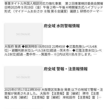
事業タイトル外国人相談対応力強化事業 第２回事業検討委員会開催
日時2025年９月19日（金）午後２時～午後４時開催方式ハイブリッド
形式 （マイドームおおさか ８階 第６会議室）議題１ 研修のテーマに
ついて 〇テキストの項目について 〇...
府全域 水防警報情報
大阪府 発表 ◆観測時刻 08月03日 21時45分 ◆氾濫危険(レベル4水
位)・避難判断水位(レベル3水位)超過 --茨木市-- ◆氾濫注意水位(レベ
ル2水位)超過 --豊中市-- --箕面市-- ※[]内は河川名を示します。
※「*」印...
府全域 警報・注意報情報
2025年07月17日23時39分 大阪管区気象台 発表 以下の地域で警報・注
意報が発表されました。 大阪市 【注意報】雷［継続］ 堺市 【注意
報】大雨［継続］ 【注意報】雷［継続］ 岸和田市 【注意報】雷［継
続］ 豊中市 【注意報】雷［継...