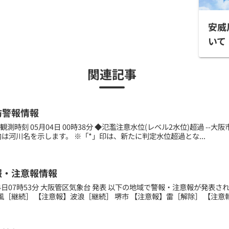
安威
いて
関連記事
防警報情報
測時刻 05月04日 00時38分 ◆氾濫注意水位(レベル2水位)超過 --大阪市-- --
[]内は河川名を示します。 ※「*」印は、新たに判定水位超過とな...
報・注意報情報
月04日07時53分 大阪管区気象台 発表 以下の地域で警報・注意報が発表
［継続］ 【注意報】波浪［継続］ 堺市 【注意報】雷［解除］ 【注意報】