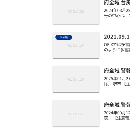
府全域 台
2024年08
号の中心は、
2021.
未分類
OFIXでは
のように多言語
府全域 警
2025年01
除］ 堺市 【
府全域 警
2024年09
表］ 【注意報