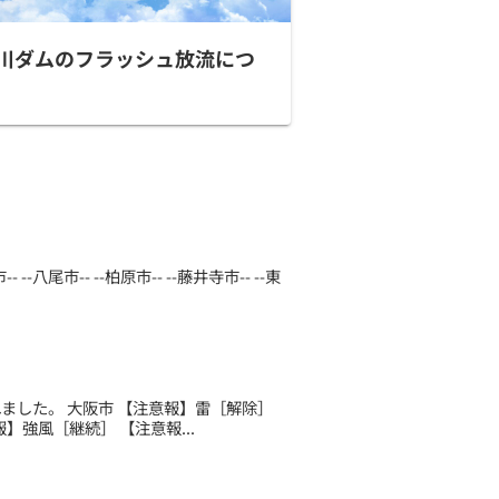
川ダムのフラッシュ放流につ
八尾市-- --柏原市-- --藤井寺市-- --東
されました。 大阪市 【注意報】雷［解除］
強風［継続］ 【注意報...