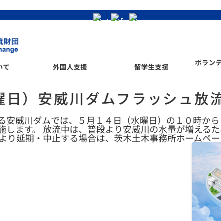
ボラン
いて
外国人支援
留学生支援
曜日）安威川ダムフラッシュ放
る安威川ダムでは、５月１４日（水曜日）の１０時から
施します。 放流中は、普段より安威川の水量が増える
により延期・中止する場合は、茨木土木事務所ホームペー