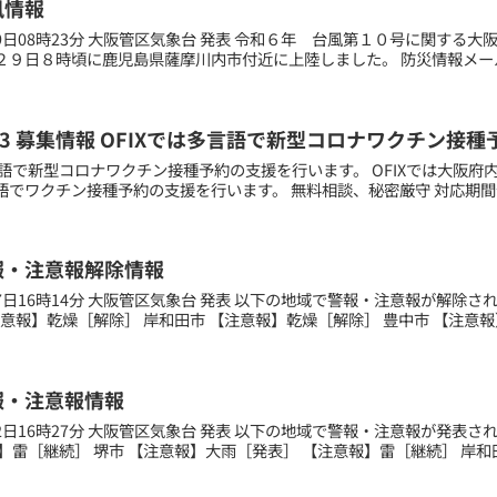
風情報
月29日08時23分 大阪管区気象台 発表 令和６年 台風第１０号に関する
２９日８時頃に鹿児島県薩摩川内市付近に上陸しました。 防災情報メール
09.13 募集情報 OFIXでは多言語で新型コロナワクチン
多言語で新型コロナワクチン接種予約の支援を行います。 OFIXでは大阪
でワクチン接種予約の支援を行います。 無料相談、秘密厳守 対応期間令和3年
報・注意報解除情報
月27日16時14分 大阪管区気象台 発表 以下の地域で警報・注意報が解除
注意報】乾燥［解除］ 岸和田市 【注意報】乾燥［解除］ 豊中市 【注意報】
報・注意報情報
月12日16時27分 大阪管区気象台 発表 以下の地域で警報・注意報が発表
】雷［継続］ 堺市 【注意報】大雨［発表］ 【注意報】雷［継続］ 岸和田