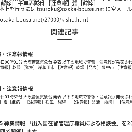
［解除］ 千早赤阪村 【注意報】霜［解除］
停止を行うには
touroku@osaka-bousai.net
に空メール
a-bousai.net/27000/kisho.html
関連記事
報・注意報情報
月30日06時01分 大阪管区気象台 発表 以下の地域で警報・注意報が発表
注意報】乾燥［発表］ 岸和田市 【注意報】乾燥［発表］ 豊中市 【注意報】
報・注意報情報
月09日01時56分 大阪管区気象台 発表 以下の地域で警報・注意報が発表
】雷［継続］ 【注意報】強風［継続］ 【注意報】波浪［継続］ 【注意報】
2.25 募集情報 「出入国在留管理庁職員による相談会」を
団で開催します。