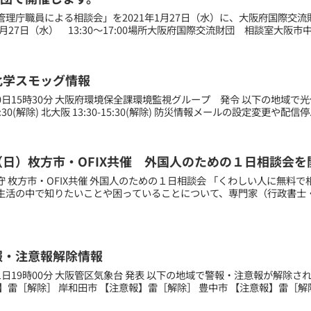
管理庁職員による相談会」を2021年1月27日（水）に、大阪府国際交流
１月27日（水） 13:30～17:00場所大阪府国際交流財団 相談室大阪市中
化学スモッグ情報
月20日15時30分 大阪府環境保全課環境監視グループ 発令 以下の地域で
15:30(解除) 北大阪 13:30-15:30(解除) 防災情報メールの設定変更や配信停.
（日）枚方市・OFIX共催 外国人のための１日相談会を
守 枚方市・OFIX共催 外国人のための１日相談会 「くわしい人に無料
生活の中で知りたいことや困っていることについて、専門家（行政書士
報・注意報解除情報
月01日19時00分 大阪管区気象台 発表 以下の地域で警報・注意報が解除
】雷［解除］ 岸和田市 【注意報】雷［解除］ 豊中市 【注意報】雷［解除］