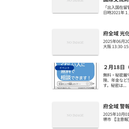
「出入国在留
日時2021年
府全域 光
2025年06
大阪 13:30-
２月18日
イベント
無料・秘密厳
険、年金など
す。秘密は...
府全域 警
2025年10
堺市 【注意報