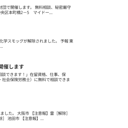
財団で開催します。 無料相談、秘密厳守
央区本町橋2－5 マイドー...
光化学スモッグが解除されました。 予報 東
..
開催します
で相談できます！」在留資格、仕事、保
・社会保険労務士）に無料で相談できま
されました。 大阪市 【注意報】雷［解除］
 池田市 【注意報】...