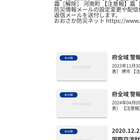
霜［解除］ 河南町 【注意報】霜
防災情報メールの設定変更や配信
返信メールを送付します。
おおさか防災ネット https://www.osak
府全域 警
未分類
2023年11
表］ 堺市 【
府全域 警
未分類
2024年04
表］ 【注意報
2020.1
未分類
国際交流財