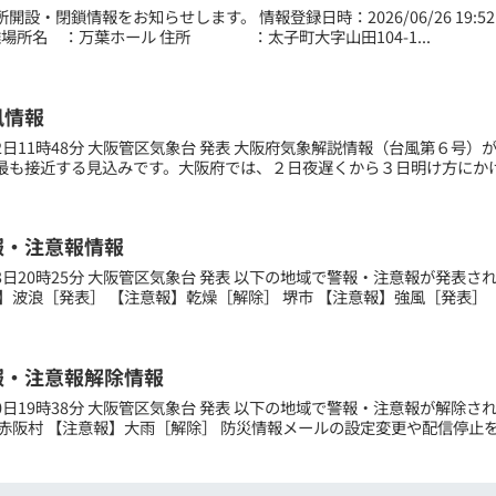
設・閉鎖情報をお知らせします。 情報登録日時：2026/06/26 19:52 ■新
---- 避難場所名 ：万葉ホール 住所 ：太子町大字山田104-1...
風情報
月02日11時48分 大阪管区気象台 発表 大阪府気象解説情報（台風第６号
最も接近する見込みです。大阪府では、２日夜遅くから３日明け方にかけ
報・注意報情報
月13日20時25分 大阪管区気象台 発表 以下の地域で警報・注意報が発表
】波浪［発表］ 【注意報】乾燥［解除］ 堺市 【注意報】強風［発表］ 【
報・注意報解除情報
月10日19時38分 大阪管区気象台 発表 以下の地域で警報・注意報が解除
赤阪村 【注意報】大雨［解除］ 防災情報メールの設定変更や配信停止を行うには