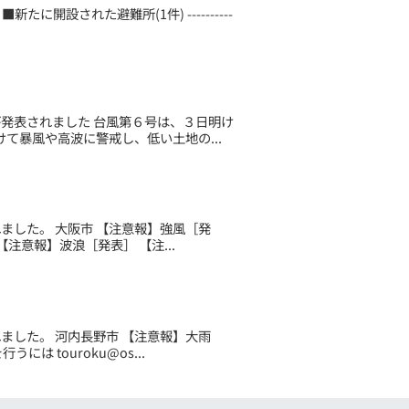
たに開設された避難所(1件) ----------
）が発表されました 台風第６号は、３日明け
て暴風や高波に警戒し、低い土地の...
されました。 大阪市 【注意報】強風［発
注意報】波浪［発表］ 【注...
されました。 河内長野市 【注意報】大雨
 touroku@os...