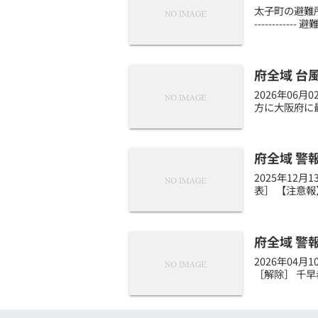
太子町の避難所開
--------
府全域 台
2026年06
方に大阪府に
府全域 警
2025年12
表］ 【注意報
府全域 警
2026年04
［解除］ 千早