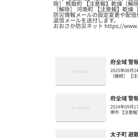
除］ 熊取町 【注意報】乾燥［解除
［解除］ 河南町 【注意報】乾燥
防災情報メールの設定変更や配信
返信メールを送付します。
おおさか防災ネット https://www.osak
府全域 警
2025年08
［継続］ 【注
府全域 警
2024年09
堺市 【注意報
太子町 避