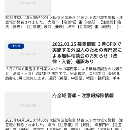
2025年03月18日09時50分 大阪管区気象台 発表 以下の地域で警報・注
意報が発表されました。 大阪市 【注意報】雷［継続］ 【注意報】強
風［発表］ 【注意報】波浪［発表］ 堺市 【注意報】雷［継続］ 【注
意報】強風［発表］ 【注意報...
2022.02.25 募集情報 ３月OFIXで
未分類
実施する外国人のための専門家に
よる無料相談会のお知らせ（法
律・入管）通訳あり
３月OFIXで実施する外国人のための専門家による無料相談会のお知ら
せ（法律・入管）通訳あり 無料です。秘密厳守。 OFIXでは下記の相
談会を3月に実施します。通訳（英語、中国語、韓国・朝鮮語、ポルト
ガル語、スペイン語、タイ語、フィリピン語、...
府全域 警報・注意報解除情報
2025年04月14日07時30分 大阪管区気象台 発表 以下の地域で警報・注
意報が解除されました。 堺市 【注意報】霜［解除］ 岸和田市 【注意
報】霜［解除］ 豊中市 【注意報】霜［解除］ 池田市 【注意報】霜