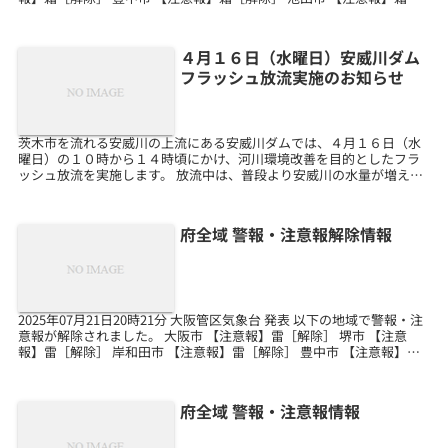
［解除］ 吹田市 【注意報】...
４月１６日（水曜日）安威川ダム
フラッシュ放流実施のお知らせ
茨木市を流れる安威川の上流にある安威川ダムでは、４月１６日（水
曜日）の１０時から１４時頃にかけ、河川環境改善を目的としたフラ
ッシュ放流を実施します。 放流中は、普段より安威川の水量が増える
ため、川の中には近づかないようご注意願います。 なお...
府全域 警報・注意報解除情報
2025年07月21日20時21分 大阪管区気象台 発表 以下の地域で警報・注
意報が解除されました。 大阪市 【注意報】雷［解除］ 堺市 【注意
報】雷［解除］ 岸和田市 【注意報】雷［解除］ 豊中市 【注意報】雷
［解除］ 池田市 【注意報】...
府全域 警報・注意報情報