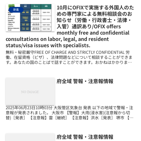
10月にOFIXで実施する外国人のた
新着
めの専門家による無料相談会のお
知らせ（労働・行政書士・法律・
入管）通訳あり/OFIX offers
monthly free and confidential
consultations on labor, legal, and resident
status/visa issues with specialists.
無料・秘密厳守FREE OF CHARGE AND STRICTLY CONFIDENTIAL 労
働、在留資格（ビザ）、法律問題などについて相談することができま
す。あなたの国のことばで話すことができます。おかねはかかりませ
ん（０円です）。ひ...
府全域 警報・注意報情報
2025年06月23日10時03分 大阪管区気象台 発表 以下の地域で警報・注
意報が発表されました。 大阪市 【警報】大雨(浸水害)(注意報から切
替)［発表］ 【注意報】雷［継続］ 【注意報】洪水［発表］ 堺市 【警
報】大雨(浸水害)(注意...
府全域 警報・注意報情報