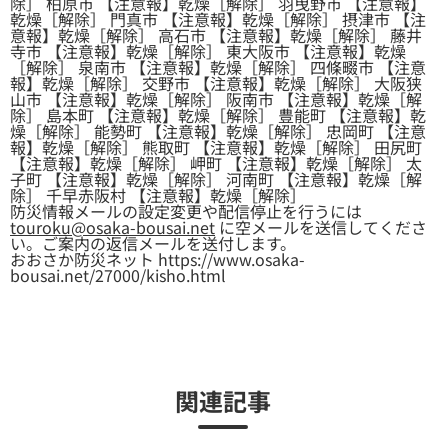
除］ 柏原市 【注意報】乾燥［解除］ 羽曳野市 【注意報】
乾燥［解除］ 門真市 【注意報】乾燥［解除］ 摂津市 【注
意報】乾燥［解除］ 高石市 【注意報】乾燥［解除］ 藤井
寺市 【注意報】乾燥［解除］ 東大阪市 【注意報】乾燥
［解除］ 泉南市 【注意報】乾燥［解除］ 四條畷市 【注意
報】乾燥［解除］ 交野市 【注意報】乾燥［解除］ 大阪狭
山市 【注意報】乾燥［解除］ 阪南市 【注意報】乾燥［解
除］ 島本町 【注意報】乾燥［解除］ 豊能町 【注意報】乾
燥［解除］ 能勢町 【注意報】乾燥［解除］ 忠岡町 【注意
報】乾燥［解除］ 熊取町 【注意報】乾燥［解除］ 田尻町
【注意報】乾燥［解除］ 岬町 【注意報】乾燥［解除］ 太
子町 【注意報】乾燥［解除］ 河南町 【注意報】乾燥［解
除］ 千早赤阪村 【注意報】乾燥［解除］
防災情報メールの設定変更や配信停止を行うには
touroku@osaka-bousai.net
に空メールを送信してくださ
い。ご案内の返信メールを送付します。
おおさか防災ネット https://www.osaka-
bousai.net/27000/kisho.html
関連記事