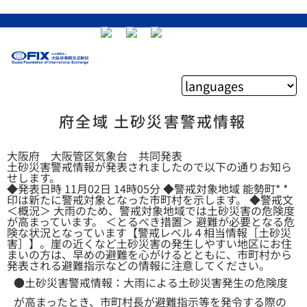
府全域 土砂災害警戒情報
大阪府 大阪管区気象台 共同発表
土砂災害警戒情報が発表されましたので以下の通りお知ら
せします。
◆発表日時 11月02日 14時05分 ◆警戒対象地域 能勢町* *
印は新たに警戒対象となった市町村を示します。 ◆警戒文
＜概況＞ 大雨のため、警戒対象地域では土砂災害の危険度
が高まっています。 ＜とるべき措置＞ 避難が必要となる危
険な状況となっています【警戒レベル４相当情報［土砂災
害］】。崖の近くなど土砂災害の発生しやすい地区にお住
まいの方は、早めの避難を心がけるとともに、市町村から
発表される避難指示などの情報に注意してください。
●土砂災害警戒情報：大雨による土砂災害発生の危険度
が高まったとき、市町村長が避難指示等を発令する際の