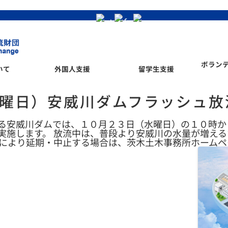
ボラン
いて
外国人支援
留学生支援
曜日）安威川ダムフラッシュ放
る安威川ダムでは、１０月２３日（水曜日）の１０時か
実施します。 放流中は、普段より安威川の水量が増え
等により延期・中止する場合は、茨木土木事務所ホームペ