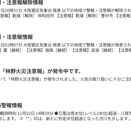
報・注意報解除情報
月17日20時31分 大阪管区気象台 発表 以下の地域で警報・注意報が解除
注意報】乾燥［解除］ 岸和田市 【注意報】乾燥［解除］ 豊中市 【注意報】
報・注意報情報
月04日01時07分 大阪管区気象台 発表 以下の地域で警報・注意報が発表
】雷［継続］ 【注意報】強風［継続］ 【注意報】波浪［継続］ 【注意報】
「林野火災注意報」が発令中です。
いて「林野火災注意報」が発令されました。火気の取り扱いに十分ご注
防警報情報
測時刻 11月02日 14時29分 ◆氾濫注意水位(レベル2水位)超過 --八尾市-- --
します。 ※「*」印は、新たに判定水位超過となった河川を示します..