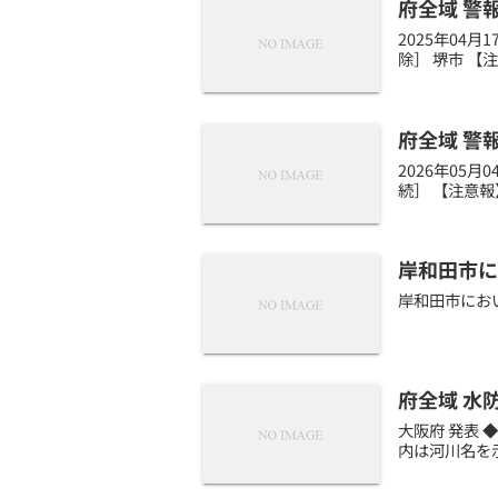
府全域 警
2025年04
除］ 堺市 【
府全域 警
2026年05
続］ 【注意報
岸和田市に
岸和田市にお
府全域 水
大阪府 発表 ◆観
内は河川名を示