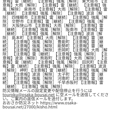
意報】雷［継続］ 【注意報】強風［解除］ 東大阪市 【注
意報】大雨［解除］ 【注意報】雷［継続］ 【注意報】強
風［解除］ 泉南市 【注意報】大雨［解除］ 【注意報】雷
［継続］ 【注意報】強風［解除］ 【注意報】波浪［解
除］ 四條畷市 【注意報】雷［継続］ 【注意報】強風［解
除］ 交野市 【注意報】雷［継続］ 【注意報】強風［解
除］ 大阪狭山市 【注意報】大雨［解除］ 【注意報】雷
［継続］ 【注意報】強風［解除］ 阪南市 【注意報】雷
［継続］ 【注意報】強風［解除］ 【注意報】波浪［解
除］ 島本町 【注意報】大雨［解除］ 【注意報】雷［継
続］ 【注意報】強風［解除］ 豊能町 【注意報】雷［継
続］ 【注意報】強風［解除］ 能勢町 【注意報】雷［継
続］ 【注意報】強風［解除］ 忠岡町 【注意報】大雨［解
除］ 【注意報】雷［継続］ 【注意報】強風［解除］ 【注
意報】波浪［解除］ 熊取町 【注意報】大雨［解除］ 【注
意報】雷［継続］ 【注意報】強風［解除］ 田尻町 【注意
報】雷［継続］ 【注意報】強風［解除］ 【注意報】波浪
［解除］ 岬町 【注意報】雷［継続］ 【注意報】強風［解
除］ 【注意報】波浪［解除］ 太子町 【注意報】雷［継
続］ 【注意報】強風［解除］ 河南町 【注意報】雷［継
続］ 【注意報】強風［解除］ 千早赤阪村 【注意報】雷
［継続］ 【注意報】強風［解除］
防災情報メールの設定変更や配信停止を行うには
touroku@osaka-bousai.net
に空メールを送信してくださ
い。ご案内の返信メールを送付します。
おおさか防災ネット https://www.osaka-
bousai.net/27000/kisho.html