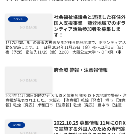
の設定変更や配信停止を行うには t...
社会福祉協議会と連携した在住外
イベント
国人支援事業 能登地域でのボラ
ンティア活動参加者を募集しま
す！
1月の地震、9月の豪雨の被害がまだ残る能登地域で、ボランティア活
動を実施します。1. 日程 2024年11月29日（金）夜～12月1日（日）
夜（予定） 宿泊先11/29（金）21:00 大阪公立大学 ～ OFIX発（車内
泊）11/30（土）...
府全域 警報・注意報情報
2024年11月08日04時27分 大阪管区気象台 発表 以下の地域で警報・注
意報が発表されました。 大阪市 【注意報】乾燥［発表］ 堺市 【注意
報】乾燥［発表］ 岸和田市 【注意報】乾燥［発表］ 豊中市 【注意
報】乾燥［発表］ 池田市 【...
2022.10.25 募集情報 11月にOFIX
未分類
で実施する外国人のための専門家