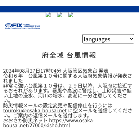
府全域 台風情報
2024年08月27日17時04分 大阪管区気象台 発表
令和６年 台風第１０号に関する大阪府気象情報が発表さ
れました
非常に強い台風第１０号は、２９日以降、大阪府に接近す
るおそれがあります。暴風や高波に警戒し、土砂災害や低
い土地の浸水、河川の増水、高潮に十分注意してくださ
い。
防災情報メールの設定変更や配信停止を行うには
touroku@osaka-bousai.net
に空メールを送信してくださ
い。ご案内の返信メールを送付します。
おおさか防災ネット https://www.osaka-
bousai.net/27000/kisho.html