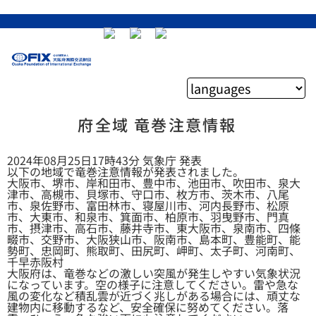
府全域 竜巻注意情報
2024年08月25日17時43分 気象庁 発表
以下の地域で竜巻注意情報が発表されました。
大阪市、堺市、岸和田市、豊中市、池田市、吹田市、泉大
津市、高槻市、貝塚市、守口市、枚方市、茨木市、八尾
市、泉佐野市、富田林市、寝屋川市、河内長野市、松原
市、大東市、和泉市、箕面市、柏原市、羽曳野市、門真
市、摂津市、高石市、藤井寺市、東大阪市、泉南市、四條
畷市、交野市、大阪狭山市、阪南市、島本町、豊能町、能
勢町、忠岡町、熊取町、田尻町、岬町、太子町、河南町、
千早赤阪村
大阪府は、竜巻などの激しい突風が発生しやすい気象状況
になっています。空の様子に注意してください。雷や急な
風の変化など積乱雲が近づく兆しがある場合には、頑丈な
建物内に移動するなど、安全確保に努めてください。落