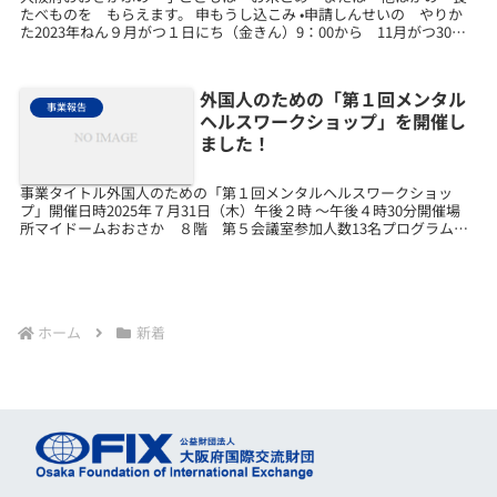
たべものを もらえます。 申もうし込こみ •申請しんせいの やりか
た2023年ねん９月がつ１日にち（金きん）9：00から 11月がつ30日
にち（木もく）23：59までに してくだ...
外国人のための「第１回メンタル
事業報告
ヘルスワークショップ」を開催し
ました！
事業タイトル外国人のための「第１回メンタルヘルスワークショッ
プ」開催日時2025年７月31日（木）午後２時 ～午後４時30分開催場
所マイドームおおさか ８階 第５会議室参加人数13名プログラム内
容 〇先輩外国人２名からの体験談 〇講義「異文...
ホーム
新着