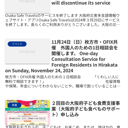
will discontinue its service
Osaka Safe Travelsのサービスを終了します 大阪府災害多言語情報ウ
ェブサイト・アプリOsaka Safe Travelsは2024年３月29日にサービス
を終了します。長らくのご利用ありがとうございました。大阪の災害
情報は、「...
11月24日（日）枚方市・OFIX共
イベント
催 外国人のための1日相談会を
開催します。 One-day
Consultation Service for
Foreign Residents in Hirakata
on Sunday, November 24, 2024
枚方市・OFIX共催 外国人のための１日相談会 「くわしい人に
無料で相談できます！」 在留資格
や保険、年金についてわからないことや、職場で困っていることはあ
りませんか？ ...
２回目の大阪府子ども食費支援事
新着
業（大阪府子ども食べものサポー
ト）申し込み
大阪府おおさかふの 子こどもは お米こめ または 他ほかの 食