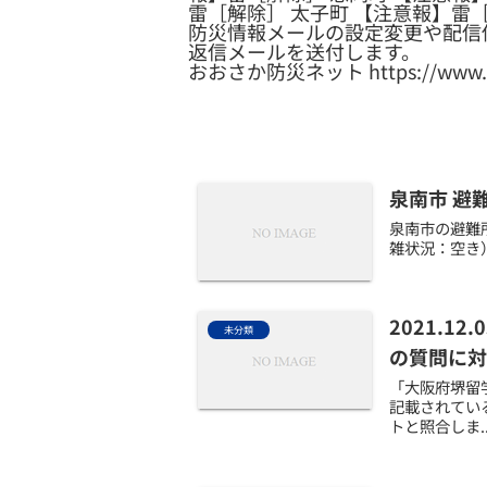
雷［解除］ 太子町 【注意報】雷
防災情報メールの設定変更や配信
返信メールを送付します。
おおさか防災ネット https://www.osak
泉南市 避
泉南市の避難所
雑状況：空き）
2021.
未分類
の質問に対
「大阪府堺留
記載されてい
トと照合しま..