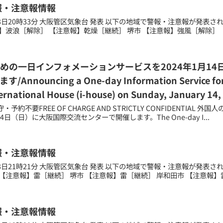
報・注意報情報
月03日20時33分 大阪管区気象台 発表 以下の地域で警報・注意報が発表
】波浪［解除］ 【注意報】乾燥［継続］ 堺市 【注意報】強風［解除］ 【
めの一日インフォメーションサービスを2024年1月1
nnouncing a One-day Information Service for Fo
ernational House (i-house) on Sunday, January 14,
予約不要FREE OF CHARGE AND STRICTLY CONFIDENTI
14日（日）に大阪国際交流センターで開催します。The One-day I...
報・注意報情報
月03日21時21分 大阪管区気象台 発表 以下の地域で警報・注意報が発表
【注意報】雷［継続］ 堺市 【注意報】雷［継続］ 岸和田市 【注意報】雷［
報・注意報情報