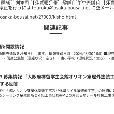
［解除］ 河南町 【注意報】雷［解除］ 千早赤阪村 【注
停止を行うには
touroku@osaka-bousai.net
に空メール
a-bousai.net/27000/kisho.html
関連記事
難所開設情報
開設情報をお知らせします。 情報登録日時：2024/08/30 16:01 ■
 ・信達公民館（混雑状況：空き） ・東小学校（混雑状況：空き） ・西
12.03 募集情報 「大阪府堺留学生会館オリオン寮屋外
する回答
学生会館オリオン寮屋外塗装工事及び外壁タイル補修他工事」の質問に対
るシーリング補修箇所と別紙工事仕様書P２の外部目地シール打替工事 
.