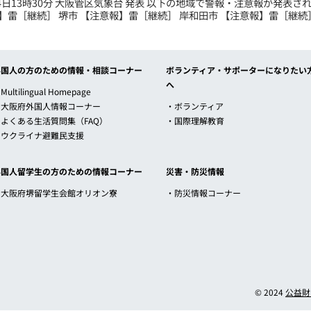
月14日13時30分 大阪管区気象台 発表 以下の地域で警報・注意報が発表
】雷［継続］ 堺市 【注意報】雷［継続］ 岸和田市 【注意報】雷［継続］ 
外国人の方のための情報・相談コーナー
ボランティア・サポーターになりたい
へ
Multilingual Homepage
・大阪府外国人情報コーナー
・ボランティア
・よくある生活質問集（FAQ）
・国際理解教育
・ウクライナ避難民支援
外国人留学生の方のための情報コーナー
災害・防災情報
・大阪府堺留学生会館オリオン寮
・防災情報コーナー
© 2024
公益財