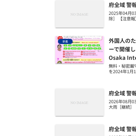
府全域 警
2025年04
除］ 【注意報
外国人のた
新着
ーで開催します/A
Osaka Int
無料・秘密厳守・
を2024年1月
府全域 警
2026年08
大雨［継続］ 
府全域 警