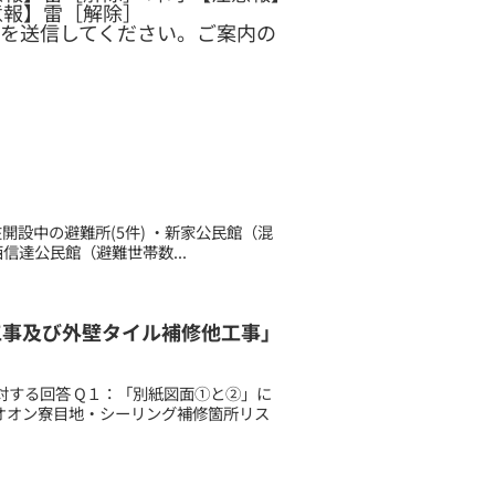
意報】雷［解除］
を送信してください。ご案内の
現在開設中の避難所(5件) ・新家公民館（混
信達公民館（避難世帯数...
塗装工事及び外壁タイル補修他工事」
する回答 Q１：「別紙図面①と②」に
オオン寮目地・シーリング補修箇所リス